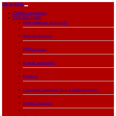
МЕДАРГО
ГЛАВНАЯ
(current)
ПУБЛИКАЦИИ
Пространство дискуссий
Чувство Родины
PROздоровье
В мире животных
Новости
Гармония Здоровья: Путь к Благополучию
Усатые Умницы