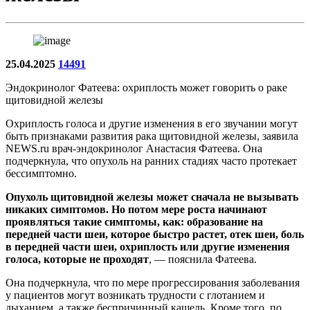
25.04.2025
14491
Эндокринолог Фатеева: охриплость может говорить о раке
щитовидной железы
Охриплость голоса и другие изменения в его звучании могут
быть признаками развития рака щитовидной железы, заявила
NEWS.ru врач-эндокринолог Анастасия Фатеева. Она
подчеркнула, что опухоль на ранних стадиях часто протекает
бессимптомно.
Опухоль щитовидной железы может сначала не вызывать
никаких симптомов. Но потом мере роста начинают
проявляться такие симптомы, как: образование на
передней части шеи, которое быстро растет, отек шеи, боль
в передней части шеи, охриплость или другие изменения
голоса, которые не проходят
, — пояснила Фатеева.
Она подчеркнула, что по мере прогрессирования заболевания
у пациентов могут возникать трудности с глотанием и
дыханием, а также беспричинный кашель. Кроме того, по