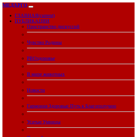
МЕДАРГО
ГЛАВНАЯ
(current)
ПУБЛИКАЦИИ
Пространство дискуссий
Чувство Родины
PROздоровье
В мире животных
Новости
Гармония Здоровья: Путь к Благополучию
Усатые Умницы