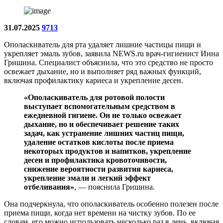
31.07.2025
9713
Ополаскиватель для рта удаляет лишние частицы пищи и
укрепляет эмаль зубов, заявила NEWS.ru врач-гигиенист Инна
Гришина. Специалист объяснила, что это средство не просто
освежает дыхание, но и выполняет ряд важных функций,
включая профилактику кариеса и укрепление десен.
«Ополаскиватель для ротовой полости
выступает вспомогательным средством в
ежедневной гигиене. Он не только освежает
дыхание, но и обеспечивает решение таких
задач, как устранение лишних частиц пищи,
удаление остатков кислоты после приема
некоторых продуктов и напитков, укрепление
десен и профилактика кровоточивости,
снижение вероятности развития кариеса,
укрепление эмали и легкий эффект
отбеливания»
, — пояснила Гришина.
Она подчеркнула, что ополаскиватель особенно полезен после
приема пищи, когда нет времени на чистку зубов. По ее
словам, его можно использовать несколько раз в день, включая