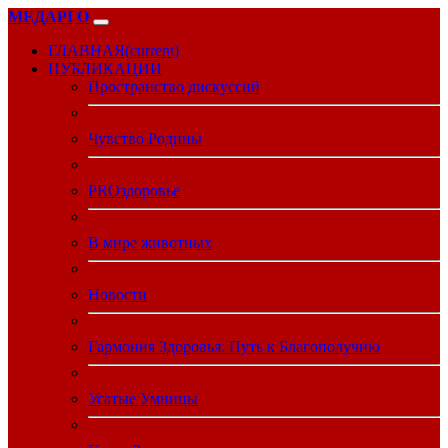
МЕДАРГО
ГЛАВНАЯ
(current)
ПУБЛИКАЦИИ
Пространство дискуссий
Чувство Родины
PROздоровье
В мире животных
Новости
Гармония Здоровья: Путь к Благополучию
Усатые Умницы