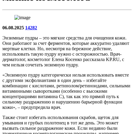
06.08.2025
14282
Энзимные пудры – это мягкие средства для очищения кожи.
Они работают за счет ферментов, которые аккуратно удаляют
мертвые клетки. Но, несмотря на бережное действие,
использовать такую пудру нужно с осторожностью. Врач-
дерматолог, косметолог Елена Косенко рассказала KP.RU, с
чем нельзя сочетать энзимную пудру.
«Энзимную пудру категорически нельзя использовать вместе
с другими эксфолиантами в один день – избегайте
комбинации с кислотами, ретинолом/ретиноидами, сильными
витаминными сыворотками (особенно с высокими
концентрациями витамина С), так как это прямой путь к
сильному раздражению и нарушению барьерной функции
кожи», – предупредила врач.
Также стоит избегать использования скрабов, щеток для
умывания и грубых полотенец в тот же день. Это может
вызвать сильное раздражение кожи. Если недавно были
травматичные косметологические процедуры, например