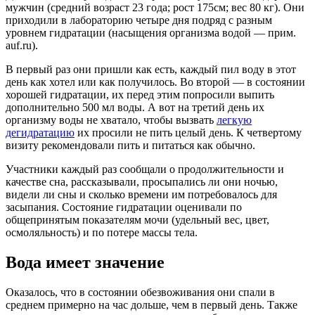
мужчин (средний возраст 23 года; рост 175см; вес 80 кг). Они
приходили в лабораторию четыре дня подряд с разным
уровнем гидратации (насыщения организма водой — прим.
auf.ru).
В первый раз они пришли как есть, каждый пил воду в этот
день как хотел или как получилось. Во второй — в состоянии
хорошей гидратации, их перед этим попросили выпить
дополнительно 500 мл воды. А вот на третий день их
организму воды не хватало, чтобы вызвать
легкую
дегидратацию
их просили не пить целый день. К четвертому
визиту рекомендовали пить и питаться как обычно.
Участники каждый раз сообщали о продолжительности и
качестве сна, рассказывали, просыпались ли они ночью,
видели ли сны и сколько времени им потребовалось для
засыпания. Состояние гидратации оценивали по
общепринятым показателям мочи (удельный вес, цвет,
осмоляльность) и по потере массы тела.
Вода имеет значение
Оказалось, что в состоянии обезвоживания они спали в
среднем примерно на час дольше, чем в первый день. Также