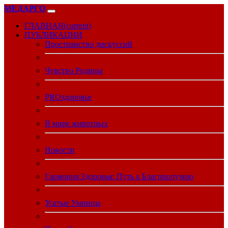
МЕДАРГО
ГЛАВНАЯ
(current)
ПУБЛИКАЦИИ
Пространство дискуссий
Чувство Родины
PROздоровье
В мире животных
Новости
Гармония Здоровья: Путь к Благополучию
Усатые Умницы