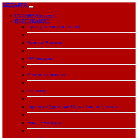
МЕДАРГО
ГЛАВНАЯ
(current)
ПУБЛИКАЦИИ
Пространство дискуссий
Чувство Родины
PROздоровье
В мире животных
Новости
Гармония Здоровья: Путь к Благополучию
Усатые Умницы