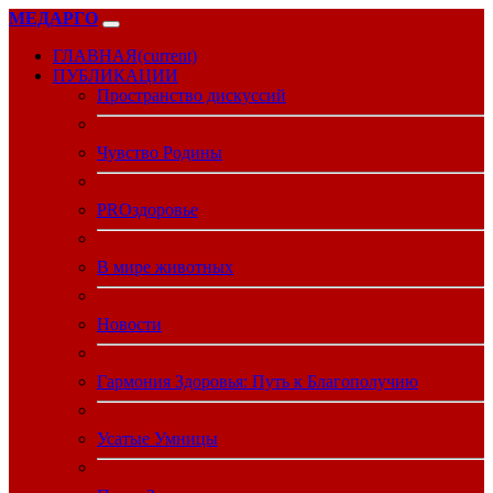
МЕДАРГО
ГЛАВНАЯ
(current)
ПУБЛИКАЦИИ
Пространство дискуссий
Чувство Родины
PROздоровье
В мире животных
Новости
Гармония Здоровья: Путь к Благополучию
Усатые Умницы