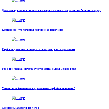
Диетолог призвала отказаться от жирного мяса и сладкого при болезнях сердца
Картавость: что является причиной её появления
Глубокое дыхание: почему это советуют делать при панике
Раз в три месяца: почему зубную щетку нельзя менять реже
Можно ли забеременеть с удаленными трубой и яичником?
Симптомы аллергии на холод