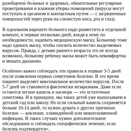
разобщение больных и здоровых, обязательные регулярные
проветривания и влажная уборка помещений (вирусы могут
поступать в организм и контактным путем — с загрязненных
поверхностей через руки на слизистую носа, рта и глаз).
В идеальном варианте больного надо разместить в отдельной
комнате, и первые несколько дней, входя к нему по
необходимости, надевать медицинскую маску. Больному тоже
надо одевать маску, чтобы снизить количество выделяемых
вирусов. Правда, с детьми раннего возраста это не всегда
возможно, больному ребенку маска может быть некомфортна
и мешать дыханию.
Особенно важно соблюдать эти правила в первые 3-5 дней
после появления первых симптомов болезни. В это время
пациент выделяет максимальное количество вирусов. После
5-7 дней он становится фактически незаразным. Даже если
остаются легкие кашель и насморк — это остаточные
симптомы. И в принципе, мы таких детей уже выписываем в
детский сад или школу. Но если сильный кашель сохраняется
больше 10-14 дней, то нужно думать о других причинах
болезни — коклюше, хламидийной или микоплазменной
инфекции. В таких случаях нужно дополнительное
обследование и соблюдать специфическое лечение, если
болезнь подтвердится».