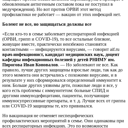
обновленным антигенным составом пока не поступил в
медучреждения). Но вот против ОРВИ этот метод
профилактики не работает — вакцин от этих инфекций нет.
Болеют не все, но защищаться должны все
«Если кто-то в семье заболевает респираторной инфекцией
(ОРВИ, грипп и COVID-19), то все остальные близкие,
живущие вместе, практически неизбежно становятся
контактными — инфицируются вирусами, — говорит aif.ru
врач-инфекционист, кандидат медицинских наук, доцент
кафедры инфекционных болезней у детей РНИМУ им.
Пирогова Иван Коновалов
. — Но заболевают не все. Как
правило, лучше других защищены взрослые люди, так как до
этого момента они встречались с похожими вирусами, и в
результате у них сформировался определенный иммунитет к
ним. Больше других уязвимы дети, пожилые люди и все, у
кого есть проблемы с иммунитетом: больные СПИД и
другими иммунодефицитами, пациенты, получающие
иммуносупрессивные препараты, и т. д. Лучше всех от гриппа
или COVID-19 защищены те, кто прививался.
Но вакцинация не отменяет неспецифических
профилактических мероприятий в семье. Они одинаковы при
всех респираторных инфекциях. Это по возможности