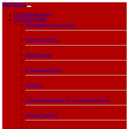
МЕДАРГО
ГЛАВНАЯ
(current)
ПУБЛИКАЦИИ
Пространство дискуссий
Чувство Родины
PROздоровье
В мире животных
Новости
Гармония Здоровья: Путь к Благополучию
Усатые Умницы