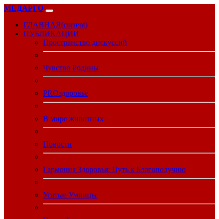
МЕДАРГО
ГЛАВНАЯ
(current)
ПУБЛИКАЦИИ
Пространство дискуссий
Чувство Родины
PROздоровье
В мире животных
Новости
Гармония Здоровья: Путь к Благополучию
Усатые Умницы