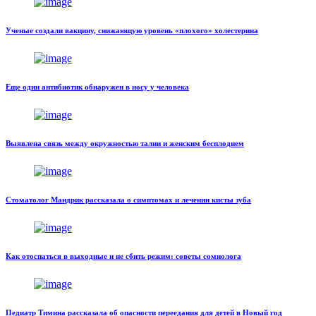
Ученые создали вакцину, снижающую уровень «плохого» холестерина
Еще один антибиотик обнаружен в носу у человека
Выявлена связь между окружностью талии и женским бесплодием
Стоматолог Мандрик рассказала о симптомах и лечении кисты зуба
Как отоспаться в выходные и не сбить режим: советы сомнолога
Педиатр Тимина рассказала об опасности переедания для детей в Новый год