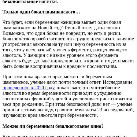
безалкогольные
напитки.
Только один бокал шампанского…
Что будет, если беременная женщина выпьет один бокал
шампанского на Новый год? Точный ответ дать сложно.
Возможно, что один бокал не повредит, но есть и риски.
Большинство врачей считают, что трудно предсказать влияние
употребления алкоголя на ту или иную беременность из-за
того, что у всех разный уровень фермента, расщепляющего
алкоголь. У женщин с низким уровнем этого фермента
алкоголь будет дольше циркулировать в крови и их дети могут
быть больше восприимчивы к вредным последствиям.
При этом пока врачи спорят, можно ли беременным
шампанское, ученые дают почти точный ответ. Исследование,
проведенное в 2020 году
, показывает, что употребление
алкоголя во время беременности приводит к ухудшению
когнитивных функций у детей и увеличивает риск снижения
веса при рождении. При этом безопасной дозы нет — ученые
пришли к этому выводу, сравнив результаты 23 исследований,
изучающих вред алкоголя при беременности.
Можно ли беременным безалкогольное вино?
Все зависит от того, содержится в ли в нем хоть сколько-то