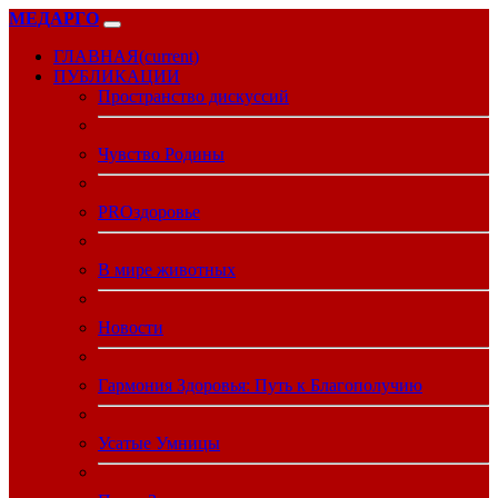
МЕДАРГО
ГЛАВНАЯ
(current)
ПУБЛИКАЦИИ
Пространство дискуссий
Чувство Родины
PROздоровье
В мире животных
Новости
Гармония Здоровья: Путь к Благополучию
Усатые Умницы