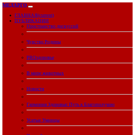
МЕДАРГО
ГЛАВНАЯ
(current)
ПУБЛИКАЦИИ
Пространство дискуссий
Чувство Родины
PROздоровье
В мире животных
Новости
Гармония Здоровья: Путь к Благополучию
Усатые Умницы