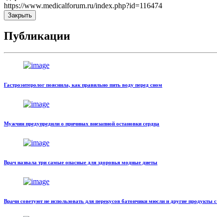
https://www.medicalforum.ru/index.php?id=116474
Закрыть
Публикации
Гастроэнтеролог пояснила, как правильно пить воду перед сном
Мужчин предупредили о причинах внезапной остановки сердца
Врач назвала три самые опасные для здоровья модные диеты
Врачи советуют не использовать для перекусов батончики мюсли и другие продукты 