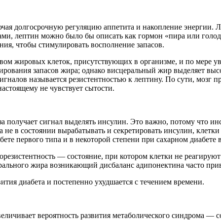
ая долгосрочную регуляцию аппетита и накопление энергии. Леп
ами, лептин можно было бы описать как гормон «пира или голо
ния, чтобы стимулировать восполнение запасов.
вом жировых клеток, присутствующих в организме, и по мере у
гулирования запасов жира; однако висцеральный жир выделяет вы
игналов называется резистентностью к лептину. По сути, мозг 
настоящему не чувствует сытости.
а получает сигнал выделять инсулин. Это важно, потому что инс
за не в состоянии вырабатывать и секретировать инсулин, клетк
бете первого типа и в некоторой степени при сахарном диабете в
орезистентность — состояние, при котором клетки не реагирую
рального жира возникающий дисбаланс адипонектина часто прив
вития диабета и постепенно ухудшается с течением времени.
величивает вероятность развития метаболического синдрома — 