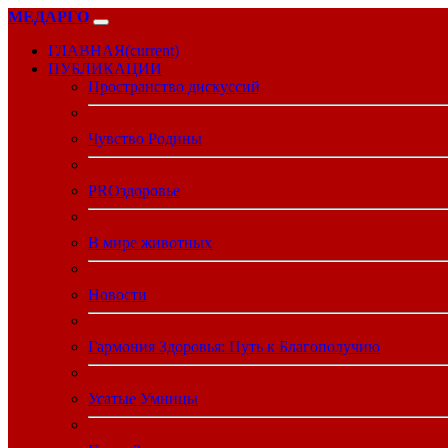
МЕДАРГО
ГЛАВНАЯ
(current)
ПУБЛИКАЦИИ
Пространство дискуссий
Чувство Родины
PROздоровье
В мире животных
Новости
Гармония Здоровья: Путь к Благополучию
Усатые Умницы