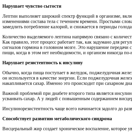
Нарушает чувство сытости
Лептин выполняет широкий спектр функций в организме, включ
изменениями состава тела с течением времени. Простыми слов
замедлить потребление калорий, и снижается в периоды голода
Количество выделяемого лептина напрямую связано с количест
Как правило, этот процесс работает так, как задумано для ре
сигналов гормона в головном мозге. Это нарушение передачи с
пищи, когда в этом нет необходимости, и организм никогда по-
Нарушает резистентность к инсулину
Обычно, когда пища поступает в желудок, поджелудочная желез
он используется в качестве энергии. Если поджелудочная желе
накапливается сахар. Именно это происходит при сахарном диа
Важной проблемой при диабете второго типа является инсулин
усваивать сахар. А у людей с повышенным содержанием висце
Инсулинорезистентность чаще всего начинается задолго до раз
Способствует развитию метаболического синдрома
Висцеральный жир создает хроническое воспаление, которое у