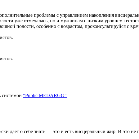
дополнительные проблемы с управлением накопления висцеральн
лости уже отмечалась, но и мужчинам с низким уровнем тестос
рюшной полости, особенно с возрастом, проконсультируйся с вр
истов.
истов.
ь системой
"Public MEDARGO"
ски дает о себе знать — это и есть висцеральный жир. И это не 