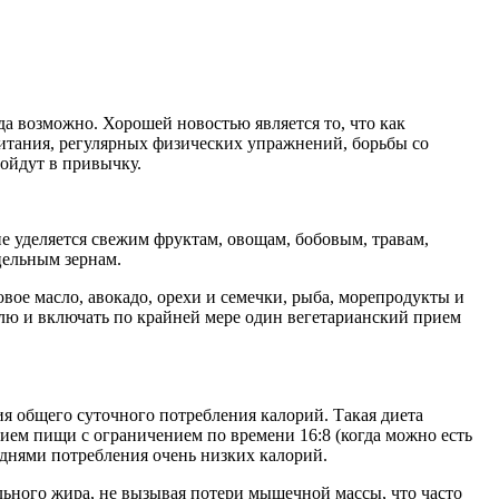
а возможно. Хорошей новостью является то, что как
питания, регулярных физических упражнений, борьбы со
войдут в привычку.
е уделяется свежим фруктам, овощам, бобовым, травам,
цельным зернам.
е масло, авокадо, орехи и семечки, рыба, морепродукты и
лю и включать по крайней мере один вегетарианский прием
я общего суточного потребления калорий. Такая диета
ем пищи с ограничением по времени 16:8 (когда можно есть
я днями потребления очень низких калорий.
льного жира, не вызывая потери мышечной массы, что часто