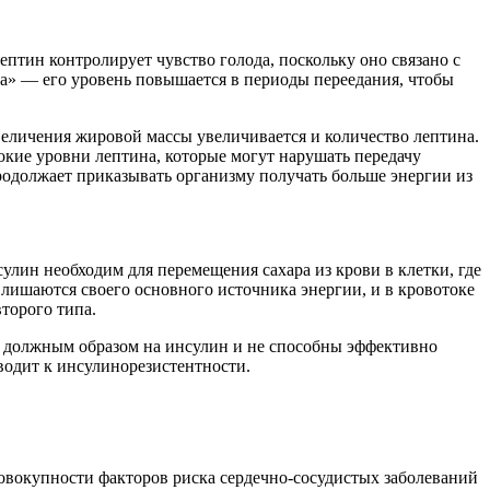
тин контролирует чувство голода, поскольку оно связано с
да» — его уровень повышается в периоды переедания, чтобы
величения жировой массы увеличивается и количество лептина.
сокие уровни лептина, которые могут нарушать передачу
продолжает приказывать организму получать больше энергии из
улин необходим для перемещения сахара из крови в клетки, где
и лишаются своего основного источника энергии, и в кровотоке
торого типа.
т должным образом на инсулин и не способны эффективно
одит к инсулинорезистентности.
совокупности факторов риска сердечно-сосудистых заболеваний