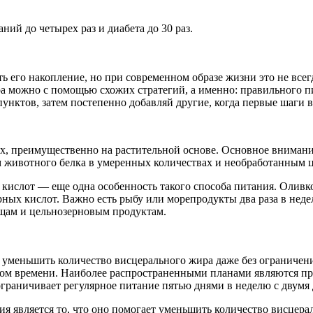
ий до четырех раз и диабета до 30 раз.
его накопление, но при современном образе жизни это не всегд
ра можно с помощью схожих стратегий, а именно: правильного 
пунктов, затем постепенно добавляй другие, когда первые шаги 
ах, преимущественно на растительной основе. Основное внимани
м животного белка в умеренных количествах и необработанным 
слот — еще одна особенность такого способа питания. Оливково
ых кислот. Важно есть рыбу или морепродукты два раза в неде
ощам и цельнозерновым продуктам.
т уменьшить количество висцерального жира даже без ограничени
м времени. Наиболее распространенными планами являются при
й ограничивает регулярное питание пятью днями в неделю с двум
 является то, что оно помогает уменьшить количество висцера