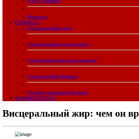
Пульс Здоровья
Журналы
CЕРВИСЫ
Оптовый прайс-лист
Личный кабинет покупателя
Электронная торговая площадка
Система Public.Medargo
Онлайн-генератор QR кодов
ФАРМКОНТРОЛЬ
Висцеральный жир: чем он вр