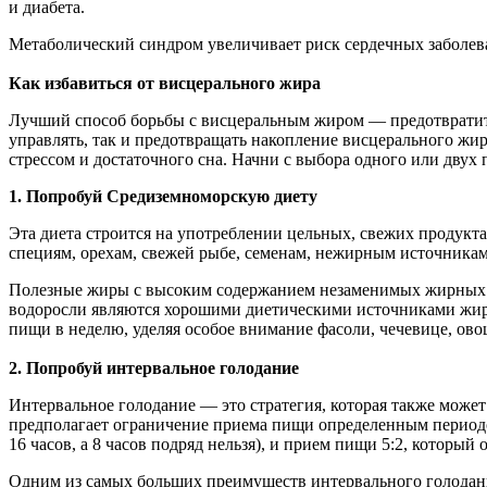
и диабета.
Метаболический синдром увеличивает риск сердечных заболеван
Как избавиться от висцерального жира
Лучший способ борьбы с висцеральным жиром — предотвратить 
управлять, так и предотвращать накопление висцерального жи
стрессом и достаточного сна. Начни с выбора одного или двух 
1. Попробуй Средиземноморскую диету
Эта диета строится на употреблении цельных, свежих продукт
специям, орехам, свежей рыбе, семенам, нежирным источника
Полезные жиры с высоким содержанием незаменимых жирных ки
водоросли являются хорошими диетическими источниками жирн
пищи в неделю, уделяя особое внимание фасоли, чечевице, ов
2. Попробуй интервальное голодание
Интервальное голодание — это стратегия, которая также може
предполагает ограничение приема пищи определенным периодо
16 часов, а 8 часов подряд нельзя), и прием пищи 5:2, которы
Одним из самых больших преимуществ интервального голодания