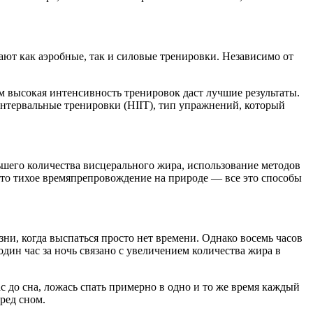
т как аэробные, так и силовые тренировки. Независимо от
 высокая интенсивность тренировок даст лучшие результаты.
интервальные тренировки (HIIT), тип упражнений, который
ьшего количества висцерального жира, использование методов
сто тихое времяпрепровождение на природе — все это способы
ни, когда выспаться просто нет времени. Однако восемь часов
дин час за ночь связано с увеличением количества жира в
с до сна, ложась спать примерно в одно и то же время каждый
ред сном.