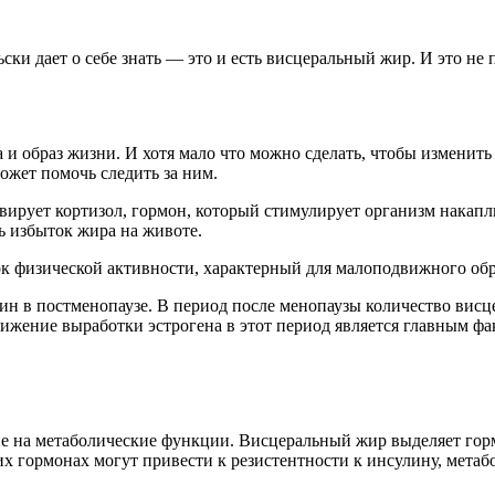
ски дает о себе знать — это и есть висцеральный жир. И это не 
и образ жизни. И хотя мало что можно сделать, чтобы изменит
ожет помочь следить за ним.
вирует кортизол, гормон, который стимулирует организм накапл
ь избыток жира на животе.
ок физической активности, характерный для малоподвижного обр
н в постменопаузе. В период после менопаузы количество висце
Снижение выработки эстрогена в этот период является главным 
ние на метаболические функции. Висцеральный жир выделяет го
х гормонах могут привести к резистентности к инсулину, метаб