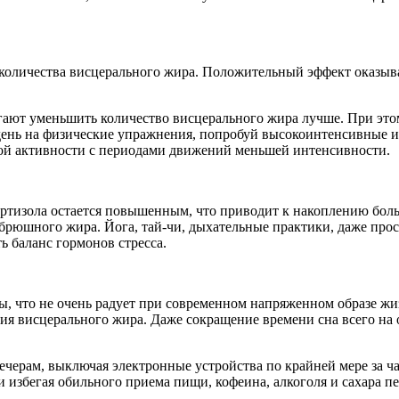
оличества висцерального жира. Положительный эффект оказываю
ают уменьшить количество висцерального жира лучше. При этом
 день на физические упражнения, попробуй высокоинтенсивные 
ой активности с периодами движений меньшей интенсивности.
кортизола остается повышенным, что приводит к накоплению бол
брюшного жира. Йога, тай-чи, дыхательные практики, даже про
 баланс гормонов стресса.
ы, что не очень радует при современном напряженном образе жиз
я висцерального жира. Даже сокращение времени сна всего на о
ечерам, выключая электронные устройства по крайней мере за ча
и избегая обильного приема пищи, кофеина, алкоголя и сахара пе