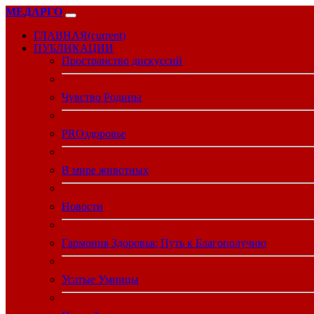
МЕДАРГО
ГЛАВНАЯ
(current)
ПУБЛИКАЦИИ
Пространство дискуссий
Чувство Родины
PROздоровье
В мире животных
Новости
Гармония Здоровья: Путь к Благополучию
Усатые Умницы