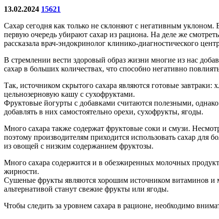
13.02.2024
15621
Сахар сегодня как только не склоняют с негативным уклоном. 
первую очередь убирают сахар из рациона. На деле же смотреть 
рассказала врач-эндокринолог клинико-диагностического цен
В стремлении вести здоровый образ жизни многие из нас доба
сахар в больших количествах, что способно негативно повлият
Так, источником скрытого сахара являются готовые завтраки: 
цельнозерновую кашу с сухофруктами.
Фруктовые йогурты с добавками считаются полезными, однако в
добавлять в них самостоятельно орехи, сухофрукты, ягоды.
Много сахара также содержат фруктовые соки и смузи. Несмотря
поэтому производителям приходится использовать сахар для бо
из овощей с низким содержанием фруктозы.
Много сахара содержится и в обезжиренных молочных продукт
жирности.
Сушеные фрукты являются хорошим источником витаминов и ми
альтернативой станут свежие фрукты или ягоды.
Чтобы следить за уровнем сахара в рационе, необходимо внима