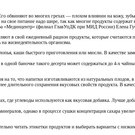
Его обвиняют во многих грехах — плохом влиянии на кожу, зубы
на свое питание надо шире, так как многие продукты содержат в 
тра «Мединцентр» (филиал ГлавУпДК при МИД России) Елена Гу
вляют в свой ежедневный рацион продукты, которые считаются 
ь на жизнедеятельность организма.
хлопья, каши быстрого приготовления или мюсли. В качестве за
 одной баночке такого десерта может содержаться до 4-х чайны
 на то, что напитки изготавливаются из натуральных плодов, в 
лее длительного сохранения вкусовых свойств продукта. В каче
ах, где углеводы используются как вкусовая добавка. Лучше д
нералов, однако в процессе сушки концентрация сахара увелич
тельно читать этикетки продуктов и выбирать варианты с низки