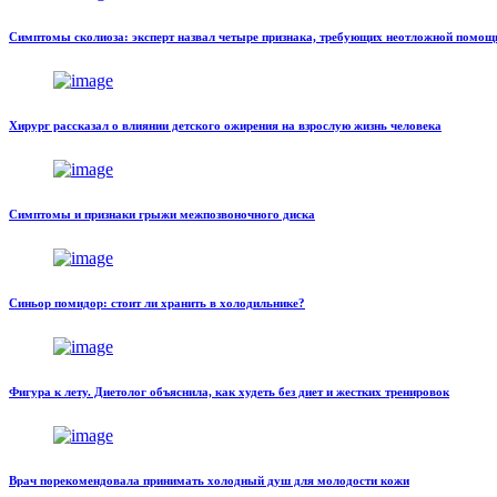
Симптомы сколиоза: эксперт назвал четыре признака, требующих неотложной помощ
Хирург рассказал о влиянии детского ожирения на взрослую жизнь человека
Симптомы и признаки грыжи межпозвоночного диска
Синьор помидор: стоит ли хранить в холодильнике?
Фигура к лету. Диетолог объяснила, как худеть без диет и жестких тренировок
Врач порекомендовала принимать холодный душ для молодости кожи