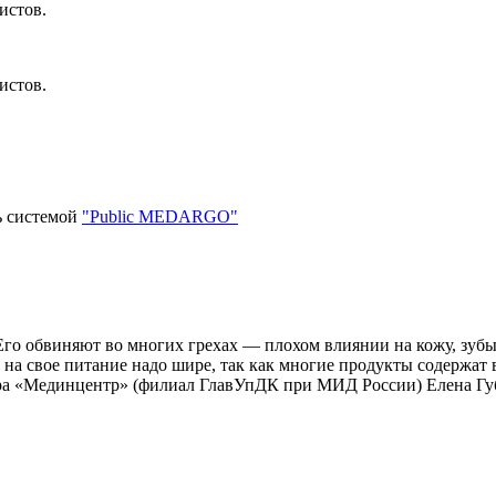
истов.
истов.
ь системой
"Public MEDARGO"
Его обвиняют во многих грехах — плохом влиянии на кожу, зубы
на свое питание надо шире, так как многие продукты содержат в 
тра «Мединцентр» (филиал ГлавУпДК при МИД России) Елена Гу