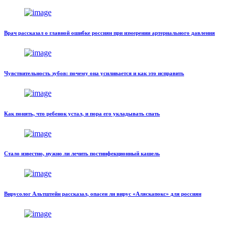
Врач рассказал о главной ошибке россиян при измерении артериального давления
Чувствительность зубов: почему она усиливается и как это исправить
Как понять, что ребенок устал, и пора его укладывать спать
Стало известно, нужно ли лечить постинфекционный кашель
Вирусолог Альтштейн рассказал, опасен ли вирус «Аляскапокс» для россиян