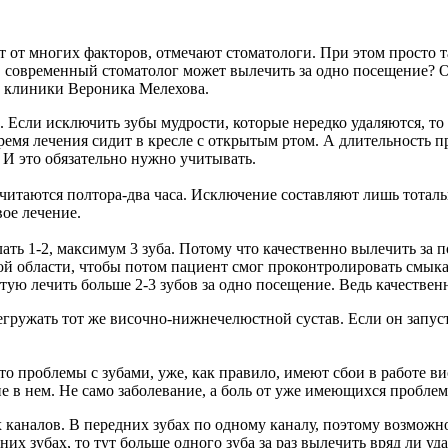
т от многих факторов, отмечают стоматологи. При этом просто т
в современный стоматолог может вылечить за одно посещение? Об
й клиники Вероника Мелехова.
з. Если исключить зубы мудрости, которые нередко удаляются, то 
время лечения сидит в кресле с открытым ртом. А длительность 
 И это обязательно нужно учитывать.
считаются полтора-два часа. Исключение составляют лишь тота
вое лечение.
ать 1-2, максимум 3 зуба. Потому что качественно вылечить за п
ой области, чтобы потом пациент смог проконтролировать смык
тую лечить больше 2-3 зубов за одно посещение. Ведь качествен
егружать тот же височно-нижнечелюстной сустав. Если он запуст
е-то проблемы с зубами, уже, как правило, имеют сбои в работе 
е в нем. Не само заболевание, а боль от уже имеющихся пробле
каналов. В передних зубах по одному каналу, поэтому возможно з
их зубах, то тут больше одного зуба за раз вылечить вряд ли уда