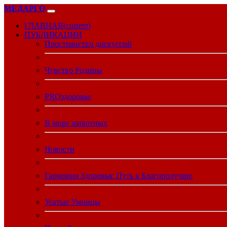
МЕДАРГО
ГЛАВНАЯ
(current)
ПУБЛИКАЦИИ
Пространство дискуссий
Чувство Родины
PROздоровье
В мире животных
Новости
Гармония Здоровья: Путь к Благополучию
Усатые Умницы