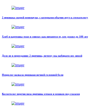
2 признака скорой менопаузы, с которыми обычно идут к стоматологу
Хлеб и картошка тоже в списке: как питаются те, кто дожил до 100 лет
Дело не в переедании: 2 причины, почему мы набираем вес зимой
Невролог назвала признаки ночной головной боли
Косметолог перечислила причины отеков и мешков под глазами