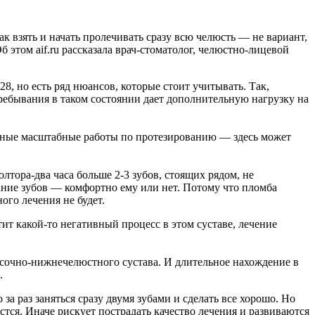
ак взять и начать пролечивать сразу всю челюсть — не вариант,
 этом aif.ru рассказала врач-стоматолог, челюстно-лицевой
28, но есть ряд нюансов, которые стоит учитывать. Так,
пребывания в таком состоянии дает дополнительную нагрузку на
льные масштабные работы по протезированию — здесь может
олтора-два часа больше 2-3 зубов, стоящих рядом, не
ание зубов — комфортно ему или нет. Потому что пломба
ного лечения не будет.
ит какой-то негативный процесс в этом суставе, лечение
височно-нижнечелюстного сустава. И длительное нахождение в
м.
а раз заняться сразу двумя зубами и сделать все хорошо. Но
стся. Иначе рискует пострадать качество лечения и развиваются