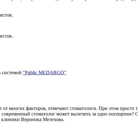
истов.
истов.
ь системой
"Public MEDARGO"
т от многих факторов, отмечают стоматологи. При этом просто т
в современный стоматолог может вылечить за одно посещение? Об
й клиники Вероника Мелехова.