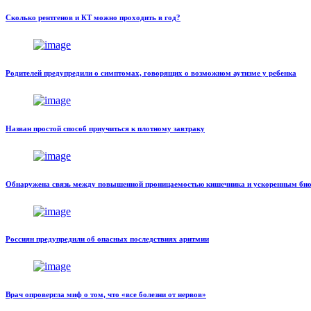
Сколько рентгенов и КТ можно проходить в год?
Родителей предупредили о симптомах, говорящих о возможном аутизме у ребенка
Назван простой способ приучиться к плотному завтраку
Обнаружена связь между повышенной проницаемостью кишечника и ускоренным био
Россиян предупредили об опасных последствиях аритмии
Врач опровергла миф о том, что «все болезни от нервов»