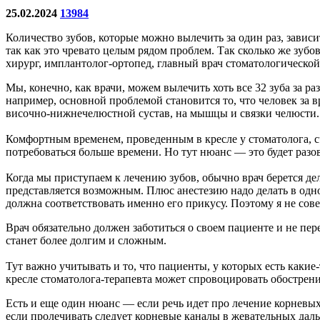
25.02.2024
13984
Количество зубов, которые можно вылечить за один раз, зависи
так как это чревато целым рядом проблем. Так сколько же зубо
хирург, имплантолог-ортопед, главный врач стоматологическо
Мы, конечно, как врачи, можем вылечить хоть все 32 зуба за ра
например, основной проблемой становится то, что человек за 
височно-нижнечелюстной сустав, на мышцы и связки челюсти.
Комфортным временем, проведенным в кресле у стоматолога, 
потребоваться больше времени. Но тут нюанс — это будет разо
Когда мы приступаем к лечению зубов, обычно врач берется дел
представляется возможным. Плюс анестезию надо делать в одн
должна соответствовать именно его прикусу. Поэтому я не сове
Врач обязательно должен заботиться о своем пациенте и не пер
станет более долгим и сложным.
Тут важно учитывать и то, что пациенты, у которых есть каки
кресле стоматолога-терапевта может спровоцировать обострени
Есть и еще один нюанс — если речь идет про лечение корневых 
если пролечивать следует корневые каналы в жевательных дальн