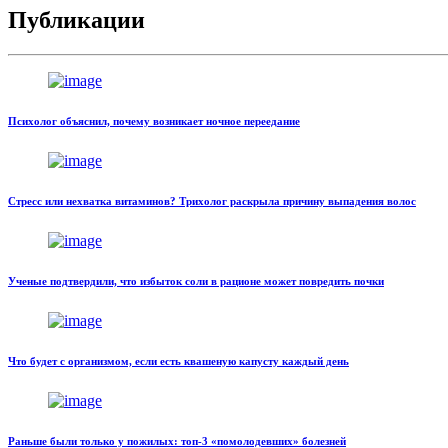
Публикации
Психолог объяснил, почему возникает ночное переедание
Стресс или нехватка витаминов? Трихолог раскрыла причину выпадения волос
Ученые подтвердили, что избыток соли в рационе может повредить почки
Что будет с организмом, если есть квашеную капусту каждый день
Раньше были только у пожилых: топ-3 «помолодевших» болезней