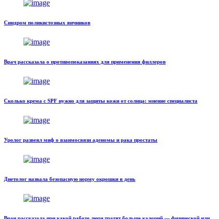
Синдром поликистозных яичников
Врач рассказала о противопоказаниях для применения филлеров
Сколько крема с SPF нужно для защиты кожи от солнца: мнение специалиста
Уролог развеял миф о взаимосвязи аденомы и рака простаты
Диетолог назвала безопасную норму окрошки в день
Врач рассказала при какой работе люди тратят больше калорий — физической или