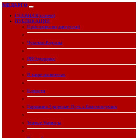
МЕДАРГО
ГЛАВНАЯ
(current)
ПУБЛИКАЦИИ
Пространство дискуссий
Чувство Родины
PROздоровье
В мире животных
Новости
Гармония Здоровья: Путь к Благополучию
Усатые Умницы