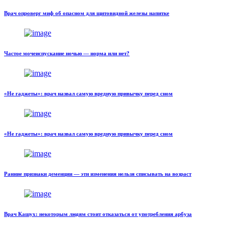
Врач опроверг миф об опасном для щитовидной железы напитке
Частое мочеиспускание ночью — норма или нет?
«Не гаджеты»: врач назвал самую вредную привычку перед сном
«Не гаджеты»: врач назвал самую вредную привычку перед сном
Ранние признаки деменции — эти изменения нельзя списывать на возраст
Врач Кашух: некоторым людям стоит отказаться от употребления арбуза