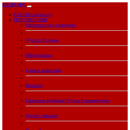
МЕДАРГО
ГЛАВНАЯ
(current)
ПУБЛИКАЦИИ
Пространство дискуссий
Чувство Родины
PROздоровье
В мире животных
Новости
Гармония Здоровья: Путь к Благополучию
Усатые Умницы