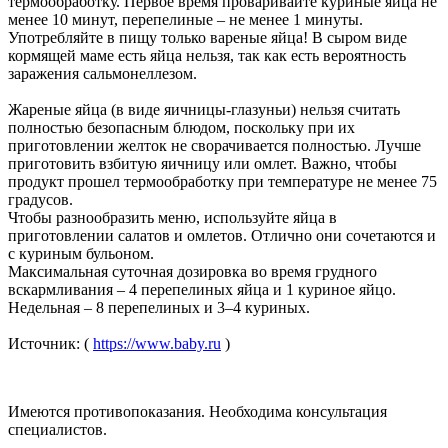
термообработку. Первое время проваривайте куриные яйца не
менее 10 минут, перепелиные – не менее 1 минуты.
Употребляйте в пищу только вареные яйца! В сыром виде
кормящей маме есть яйца нельзя, так как есть вероятность
заражения сальмонеллезом.
Жареные яйца (в виде яичницы-глазуньи) нельзя считать
полностью безопасным блюдом, поскольку при их
приготовлении желток не сворачивается полностью. Лучше
приготовить взбитую яичницу или омлет. Важно, чтобы
продукт прошел термообработку при температуре не менее 75
градусов.
Чтобы разнообразить меню, используйте яйца в
приготовлении салатов и омлетов. Отлично они сочетаются и
с куриным бульоном.
Максимальная суточная дозировка во время грудного
вскармливания – 4 перепелиных яйца и 1 куриное яйцо.
Недельная – 8 перепелиных и 3–4 куриных.
Источник: (
https://www.baby.ru
)
Имеются противопоказания. Необходима консультация
специалистов.