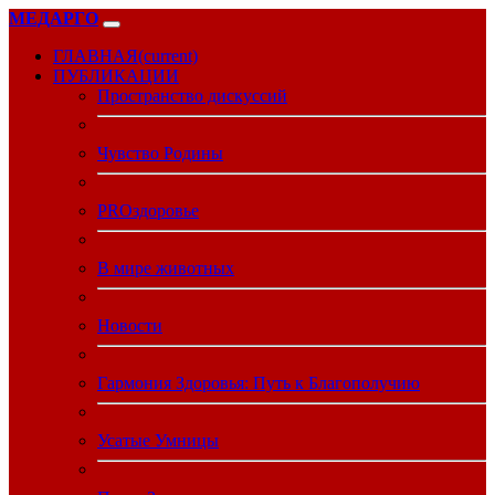
МЕДАРГО
ГЛАВНАЯ
(current)
ПУБЛИКАЦИИ
Пространство дискуссий
Чувство Родины
PROздоровье
В мире животных
Новости
Гармония Здоровья: Путь к Благополучию
Усатые Умницы