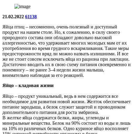
21.02.2022
61138
Яйца птиц – несомненно, очень полезный и доступный
продукт на нашем столе. Но, к сожалению, в силу своего
природного состава они обладают довольно высокой
аллергенностью, что удерживает многих молодых мам от их
употребления во время грудного вскармливания. Такие меры
предосторожности вряд ли можно назвать излишними. И все
же не стоит совсем исключать яйца из рациона при лактации.
Достаточно вводить их в свою схему питания своевременно и
понемногу – не ранее 3–4 недели жизни малыша,
внимательно наблюдая за его реакцией.
Яйцо – кладовая жизни
Яйцо – продукт уникальный, ведь в нем содержится все
необходимое для развития новой жизни. Желток обеспечивает
питание зародыша, а белок служит защитой и проводником
дополнительного питания для роста эмбриона.
В желтке яйца содержатся белки, жиры, углеводы и
минеральные вещества. Белок на 90% состоит из воды и лишь
на 10% из различных белков. Одно куриное яйцо восполняет
15% суточной потребности организма в белке.