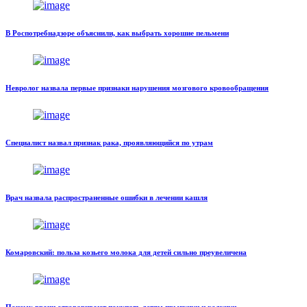
В Роспотребнадзоре объяснили, как выбрать хорошие пельмени
Невролог назвала первые признаки нарушения мозгового кровообращения
Специалист назвал признак рака, проявляющийся по утрам
Врач назвала распространенные ошибки в лечении кашля
Комаровский: польза козьего молока для детей сильно преувеличена
Почему врачи отговаривают покупать детям прыгунки и ходунки