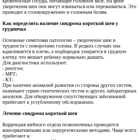
кровеносные сосуды, питающие головной мозг. На фоне
укорочения шеи они могут извиваться или пережиматься. Это
приводит к головокружению и головным болям.
Как определить наличие синдрома короткой шеи у
грудничка
Основные симптомы патологии – укорочение шеи и
трудности с поворотами головы. В редких случаях она
вдавливается в плечи, а подбородок упирается в грудную
клетку, что мешает ребенку нормально дышать.
Для диагностики используют:
- рентген;
- МРТ;
- КТ;
При наличии аномалий развития со стороны других систем,
назначают серию генетических тестов и других лабораторных
анализов. Для обнаружения сопутствующих заболеваний
прибегают к углубленному обследованию.
Лечение синдрома короткой шеи
Коррекция шейного отдела позвоночника проводится
консервативными или хирургическими методами. Чаще всего
прибегают к: