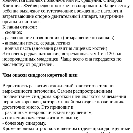
количества шейных позвонков или их сращения. Синдром
Клиппеля-Фейля редко протекает изолированно. Чаще всего у
ребенка выявляют сопутствующие врожденные патологии,
затрагивающие опорно-двигательный аппарат, внутренние
органы и системы.
К таким относят:
- сколиоз;
- расщепление позвоночника (незаращение позвонков)
- аномалии почек, сердца, легких
- волчья пасть (аномалия развития лицевых костей)
Это очень редкая патология, встречающаяся у 1 из 120 тыс.
новорожденных младенцев. Чаще всего она передается по
наследству от родителей.
Чем опасен синдром короткой шеи
Вероятность развития осложнений зависит от степени
выраженности патологии. Самым распространенным
последствием синдрома короткой шеи являются защемления
нервных корешков, которых в шейном отделе позвоночника
достаточно много. Это приводит к:
- различным неврологическим нарушениям;
- снижению качества жизни малыша;
- болевому синдрому.
Кроме нервных отростков в шейном отделе проходят крупные