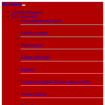
МЕДАРГО
ГЛАВНАЯ
(current)
ПУБЛИКАЦИИ
Пространство дискуссий
Чувство Родины
PROздоровье
В мире животных
Новости
Гармония Здоровья: Путь к Благополучию
Усатые Умницы