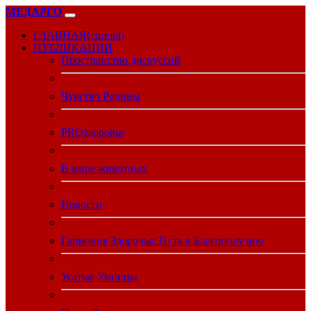
МЕДАРГО
ГЛАВНАЯ
(current)
ПУБЛИКАЦИИ
Пространство дискуссий
Чувство Родины
PROздоровье
В мире животных
Новости
Гармония Здоровья: Путь к Благополучию
Усатые Умницы