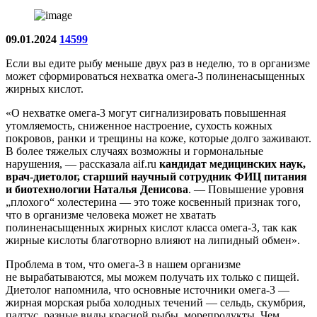
09.01.2024
14599
Если вы едите рыбу меньше двух раз в неделю, то в организме
может сформироваться нехватка омега-3 полиненасыщенных
жирных кислот.
«О нехватке омега-3 могут сигнализировать повышенная
утомляемость, сниженное настроение, сухость кожных
покровов, ранки и трещины на коже, которые долго заживают.
В более тяжелых случаях возможны и гормональные
нарушения, — рассказала aif.ru
кандидат медицинских наук,
врач-диетолог, старший научный сотрудник ФИЦ питания
и биотехнологии Наталья Денисова
. — Повышение уровня
„плохого“ холестерина — это тоже косвенный признак того,
что в организме человека может не хватать
полиненасыщенных жирных кислот класса омега-3, так как
жирные кислоты благотворно влияют на липидный обмен».
Проблема в том, что омега-3 в нашем организме
не вырабатываются, мы можем получать их только с пищей.
Диетолог напомнила, что основные источники омега-3 —
жирная морская рыба холодных течений — сельдь, скумбрия,
палтус, разные виды красной рыбы, морепродукты. Чем