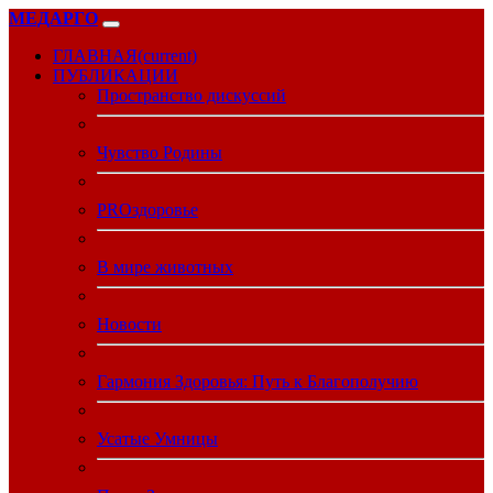
МЕДАРГО
ГЛАВНАЯ
(current)
ПУБЛИКАЦИИ
Пространство дискуссий
Чувство Родины
PROздоровье
В мире животных
Новости
Гармония Здоровья: Путь к Благополучию
Усатые Умницы