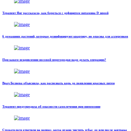
Терапевт Янг рассказала, как бороться с дефицитом витамина D зимой
6 домашних растений, которые дезинфицируют квартиру, но опасны для аллергиков
При каком искривлении носовой перегородки надо делать операцию?
Врач Беляева объяснила, как распознать корь до появления красных пятен
Терапевт предупредила об опасности самолечения при пневмонии
Стоматологи ответили на вопрос, когда нужно чистить зубы: до или после завтрака