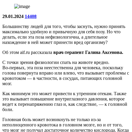
29.01.2024
14408
Большинству людей для того, чтобы заснуть, нужно принять
максимально удобную и привычную для себя позу. Но что
делать, если эта поза нефизиологична, а длительное
нахождение в ней может принести вред организму?
Об этом aif.ru рассказала
врач-терапевт Галина Аксенова.
С точки зрения физиологии спать на животе вредно.
Во-первых, эта поза неестественна для человека, поскольку
голова повернута вправо или влево, что вызывает проблемы с
кровотоком — в частности, в сосудах, питающих головной
мозг.
Как минимум это может привести к утренним отекам. Также
это вызывает повышение внутриглазного давления, которое
ведет к перенапряжению глаз и, как следствие, — к головной
боли.
Головная боль может возникнуть не только из-за
неполноценного кровотока в головном мозге, но и от того,
что мозг не получал достаточное количество кислорода. Когда