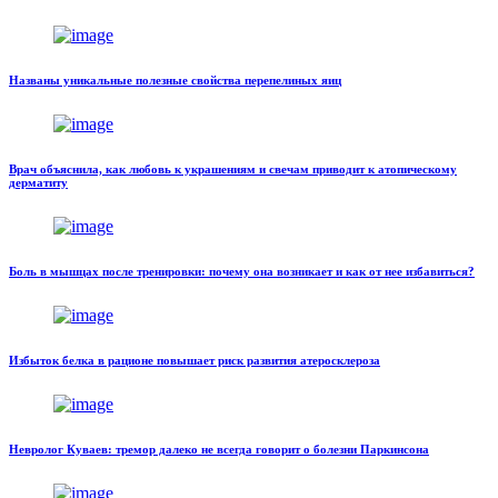
Названы уникальные полезные свойства перепелиных яиц
Врач объяснила, как любовь к украшениям и свечам приводит к атопическому
дерматиту
Боль в мышцах после тренировки: почему она возникает и как от нее избавиться?
Избыток белка в рационе повышает риск развития атеросклероза
Невролог Куваев: тремор далеко не всегда говорит о болезни Паркинсона