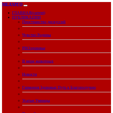
МЕДАРГО
ГЛАВНАЯ
(current)
ПУБЛИКАЦИИ
Пространство дискуссий
Чувство Родины
PROздоровье
В мире животных
Новости
Гармония Здоровья: Путь к Благополучию
Усатые Умницы