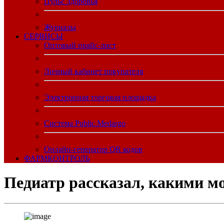
Пульс Здоровья
Журналы
CЕРВИСЫ
Оптовый прайс-лист
Личный кабинет покупателя
Электронная торговая площадка
Система Public.Medargo
Онлайн-генератор QR кодов
ФАРМКОНТРОЛЬ
Педиатр рассказал, какими м