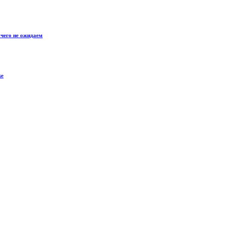
чего не ожидаем
ке