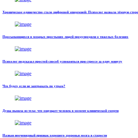
Хроническое одиночество стало цифровой эпидемией: Психолог назвала тёмную стор
Просыпающихся в мокрых простынях людей предупредили о тяжелых болезнях
Психолог подсказал простой способ успокоиться при стрессе за одну минуту
Что будет, если не завтракать по утрам?
Душа вышла из тела: что ощущает человек в момент клинической смерти
Назван неочевидный признак хорошего здоровья мозга в старости