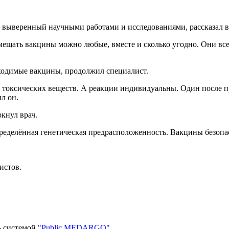
выверенный научными работами и исследованиями, рассказал в 
мещать вакцины можно любые, вместе и сколько угодно. Они вс
бходимые вакцины, продолжил специалист.
токсических веществ. А реакции индивидуальны. Один после при
л он.
кнул врач.
пределённая генетическая предрасположенность. Вакцины безоп
истов.
ь системой
"Public MEDARGO"