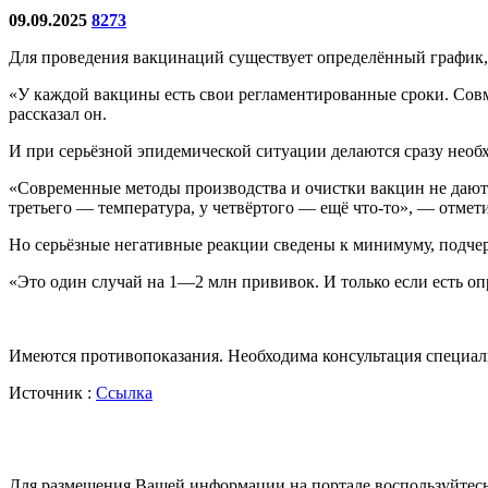
09.09.2025
8273
Для проведения вакцинаций существует определённый график, 
«У каждой вакцины есть свои регламентированные сроки. Сов
рассказал он.
И при серьёзной эпидемической ситуации делаются сразу нео
«Современные методы производства и очистки вакцин не дают 
третьего — температура, у четвёртого — ещё что-то», — отмети
Но серьёзные негативные реакции сведены к минимуму, подчер
«Это один случай на 1—2 млн прививок. И только если есть о
Имеются противопоказания. Необходима консультация специал
Источник :
Ссылка
Для размещения Вашей информации на портале воспользуйтес