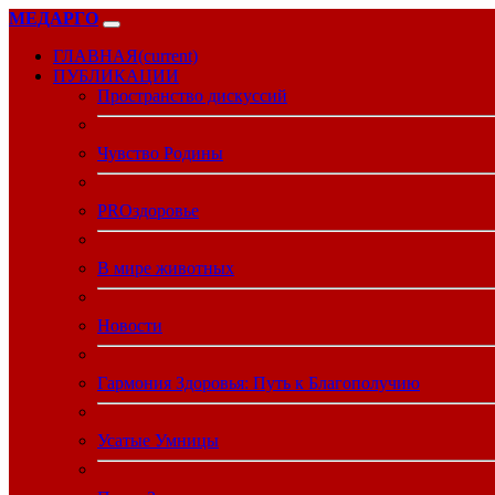
МЕДАРГО
ГЛАВНАЯ
(current)
ПУБЛИКАЦИИ
Пространство дискуссий
Чувство Родины
PROздоровье
В мире животных
Новости
Гармония Здоровья: Путь к Благополучию
Усатые Умницы