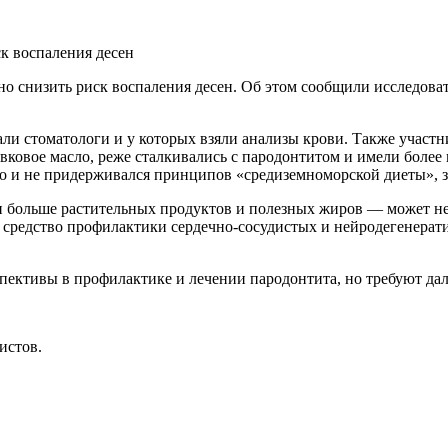
ск воспаления десен
 снизить риск воспаления десен. Об этом сообщили исследовате
ли стоматологи и у которых взяли анализы крови. Также участн
вковое масло, реже сталкивались с пародонтитом и имели боле
ясо и не придерживался принципов «средиземноморской диеты», з
больше растительных продуктов и полезных жиров — может не т
к средство профилактики сердечно-сосудистых и нейродегенерат
пективы в профилактике и лечении пародонтита, но требуют да
истов.