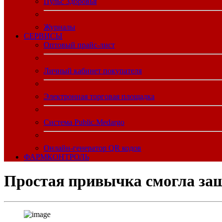
Пульс Здоровья
Журналы
CЕРВИСЫ
Оптовый прайс-лист
Личный кабинет покупателя
Электронная торговая площадка
Система Public.Medargo
Онлайн-генератор QR кодов
ФАРМКОНТРОЛЬ
Простая привычка смогла защ