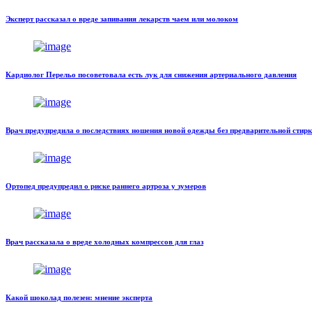
Эксперт рассказал о вреде запивания лекарств чаем или молоком
Кардиолог Перельо посоветовала есть лук для снижения артериального давления
Врач предупредила о последствиях ношения новой одежды без предварительной стир
Ортопед предупредил о риске раннего артроза у зумеров
Врач рассказала о вреде холодных компрессов для глаз
Какой шоколад полезен: мнение эксперта