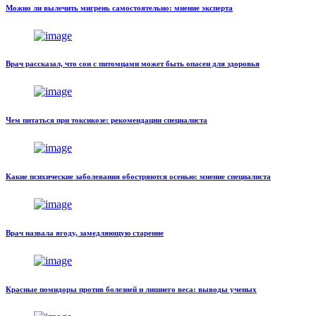
Можно ли вылечить мигрень самостоятельно: мнение эксперта
Врач рассказал, что сон с питомцами может быть опасен для здоровья
Чем питаться при токсикозе: рекомендации специалиста
Какие психические заболевания обостряются осенью: мнение специалиста
Врач назвала ягоду, замедляющую старение
Красные помидоры против болезней и лишнего веса: выводы ученых