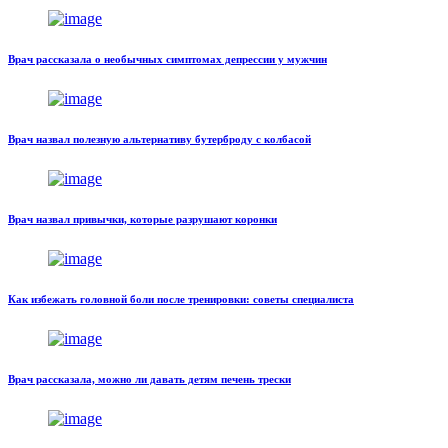
Врач рассказала о необычных симптомах депрессии у мужчин
Врач назвал полезную альтернативу бутерброду с колбасой
Врач назвал привычки, которые разрушают коронки
Как избежать головной боли после тренировки: советы специалиста
Врач рассказала, можно ли давать детям печень трески