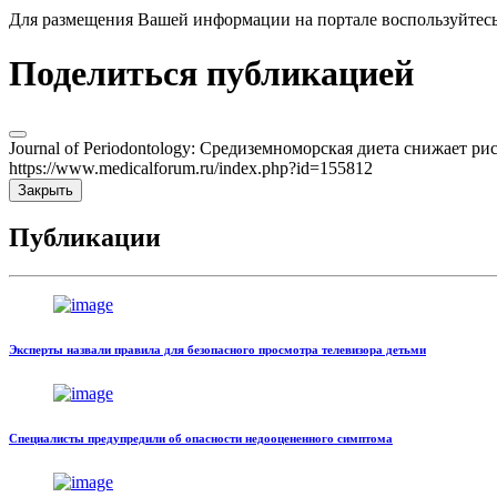
Для размещения Вашей информации на портале воспользуйтес
Поделиться публикацией
Journal of Periodontology: Средиземноморская диета снижает ри
https://www.medicalforum.ru/index.php?id=155812
Закрыть
Публикации
Эксперты назвали правила для безопасного просмотра телевизора детьми
Специалисты предупредили об опасности недооцененного симптома