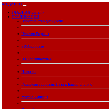
МЕДАРГО
ГЛАВНАЯ
(current)
ПУБЛИКАЦИИ
Пространство дискуссий
Чувство Родины
PROздоровье
В мире животных
Новости
Гармония Здоровья: Путь к Благополучию
Усатые Умницы