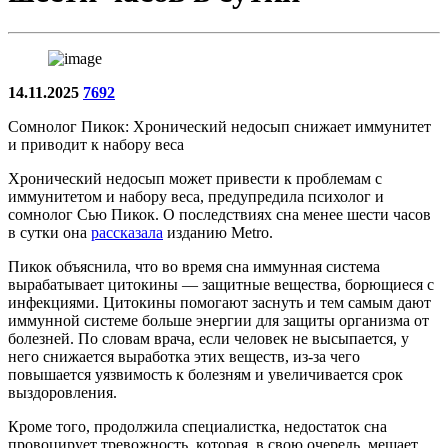
14.11.2025
7692
Сомнолог Пикок: Хронический недосып снижает иммунитет
и приводит к набору веса
Хронический недосып может привести к проблемам с
иммунитетом и набору веса, предупредила психолог и
сомнолог Сью Пикок. О последствиях сна менее шести часов
в сутки она
рассказала
изданию Metro.
Пикок объяснила, что во время сна иммунная система
вырабатывает цитокины — защитные вещества, борющиеся с
инфекциями. Цитокины помогают заснуть и тем самым дают
иммунной системе больше энергии для защиты организма от
болезней. По словам врача, если человек не высыпается, у
него снижается выработка этих веществ, из-за чего
повышается уязвимость к болезням и увеличивается срок
выздоровления.
Кроме того, продолжила специалистка, недостаток сна
провоцирует тревожность, которая, в свою очередь, мешает