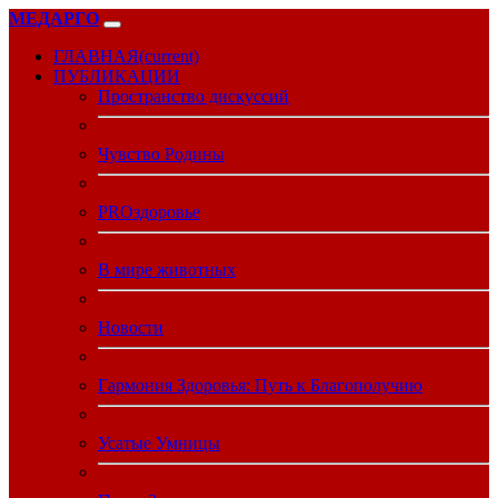
МЕДАРГО
ГЛАВНАЯ
(current)
ПУБЛИКАЦИИ
Пространство дискуссий
Чувство Родины
PROздоровье
В мире животных
Новости
Гармония Здоровья: Путь к Благополучию
Усатые Умницы