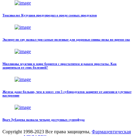
Токсиколог Кутушов предупредил о вреде соевых продуктов
Эксперт по сну назвал три самые полезные для здоровья спины позы во время сна
Миллионы мужчин в мире борются с простатитом и раком простаты. Как
защититься от этих болезней?
Железа даже больше, чем в мясе: эти 5 субпродуктов защитят от анемии и улучшат
настроение
Врач Зубарева назвала четыре доступных суперфуда
Copyright
1998-2023 Все права защищены,
Фармацевтическая