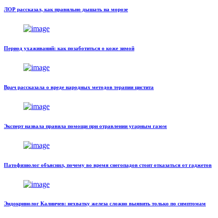
ЛОР рассказал, как правильно дышать на морозе
Период ухаживаний: как позаботиться о коже зимой
Врач рассказала о вреде народных методов терапии цистита
Эксперт назвала правила помощи при отравлении угарным газом
Патофизиолог объяснил, почему во время снегопадов стоит отказаться от гаджетов
Эндокринолог Калинчев: нехватку железа сложно выявить только по симптомам