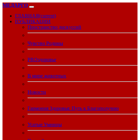
МЕДАРГО
ГЛАВНАЯ
(current)
ПУБЛИКАЦИИ
Пространство дискуссий
Чувство Родины
PROздоровье
В мире животных
Новости
Гармония Здоровья: Путь к Благополучию
Усатые Умницы