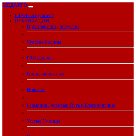
МЕДАРГО
ГЛАВНАЯ
(current)
ПУБЛИКАЦИИ
Пространство дискуссий
Чувство Родины
PROздоровье
В мире животных
Новости
Гармония Здоровья: Путь к Благополучию
Усатые Умницы