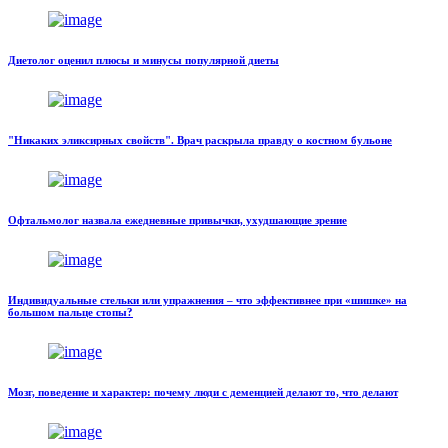
Диетолог оценил плюсы и минусы популярной диеты
"Никаких эликсирных свойств". Врач раскрыла правду о костном бульоне
Офтальмолог назвала ежедневные привычки, ухудшающие зрение
Индивидуальные стельки или упражнения – что эффективнее при «шишке» на
большом пальце стопы?
Мозг, поведение и характер: почему люди с деменцией делают то, что делают