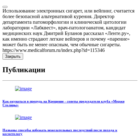
Использование электронных сигарет, или вейпинг, считается
более безопасной альтернативой курения. Директор
департамента патоморфологии и клинической цитологии
лаборатории «Лабквест», врач-патологоанатом, кандидат
медицинских наук Дмитрий Буланов рассказал «Ленте.ру»,
как именно страдают легкие вейперов и почему «парение»
может быть не менее опасным, чем обычные сигареты.
https://www.medicalforum.ru/index.php?id=115346
Закрыть
Публикации
Как окунаться в прорудь на Крещение - советы председателя клуба «Моржи
Столицы»
Названы способы избежать нежелательных последствий после похода к
косметологу