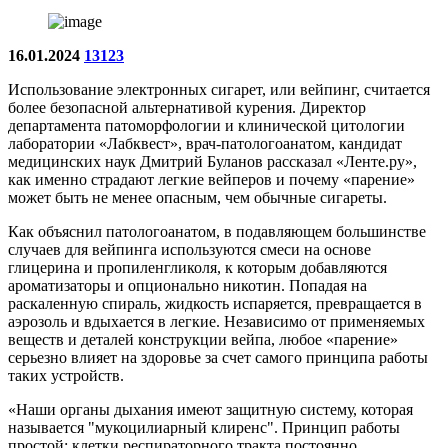
16.01.2024
13123
Использование электронных сигарет, или вейпинг, считается
более безопасной альтернативой курения. Директор
департамента патоморфологии и клинической цитологии
лаборатории «Лабквест», врач-патологоанатом, кандидат
медицинских наук Дмитрий Буланов рассказал «Ленте.ру»,
как именно страдают легкие вейперов и почему «парение»
может быть не менее опасным, чем обычные сигареты.
Как объяснил патологоанатом, в подавляющем большинстве
случаев для вейпинга используются смеси на основе
глицерина и пропиленгликоля, к которым добавляются
ароматизаторы и опционально никотин. Попадая на
раскаленную спираль, жидкость испаряется, превращается в
аэрозоль и вдыхается в легкие. Независимо от применяемых
веществ и деталей конструкции вейпа, любое «парение»
серьезно влияет на здоровье за счет самого принципа работы
таких устройств.
«Наши органы дыхания имеют защитную систему, которая
называется "мукоцилиарный клиренс". Принцип работы
простой: клетки респираторного тракта постоянно