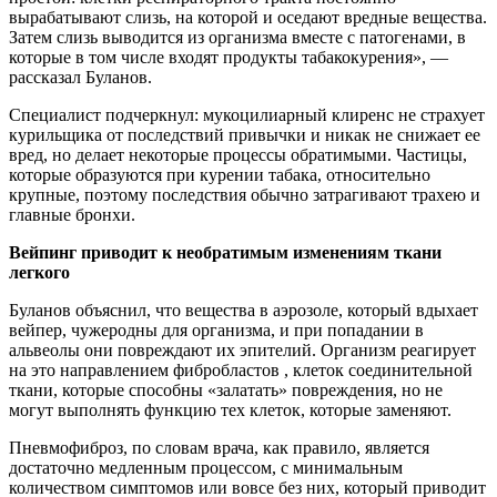
вырабатывают слизь, на которой и оседают вредные вещества.
Затем слизь выводится из организма вместе с патогенами, в
которые в том числе входят продукты табакокурения», —
рассказал Буланов.
Специалист подчеркнул: мукоцилиарный клиренс не страхует
курильщика от последствий привычки и никак не снижает ее
вред, но делает некоторые процессы обратимыми. Частицы,
которые образуются при курении табака, относительно
крупные, поэтому последствия обычно затрагивают трахею и
главные бронхи.
Вейпинг приводит к необратимым изменениям ткани
легкого
Буланов объяснил, что вещества в аэрозоле, который вдыхает
вейпер, чужеродны для организма, и при попадании в
альвеолы они повреждают их эпителий. Организм реагирует
на это направлением фибробластов , клеток соединительной
ткани, которые способны «залатать» повреждения, но не
могут выполнять функцию тех клеток, которые заменяют.
Пневмофиброз, по словам врача, как правило, является
достаточно медленным процессом, с минимальным
количеством симптомов или вовсе без них, который приводит