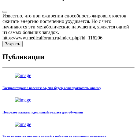
Известно, что при ожирении способность жировых клеток
сжигать энергию постепенно ухудшается. Но с чего
начинаются эти метаболические нарушения, является одной
из самых больших загадок.
https://www.medicalforum.ru/index.php?id=116206
Закрыть
Публикации
Гастроэнтеролог рассказала, что будет, если проглотить жвачку
Невролог назвала идеальный возраст для обучения
Врач раскрыла простые способы избавиться от ночных кошмаров