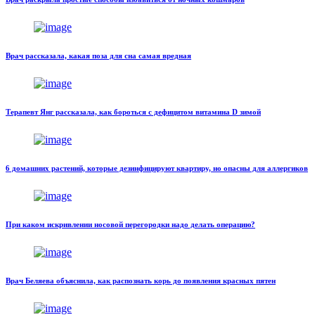
Врач рассказала, какая поза для сна самая вредная
Терапевт Янг рассказала, как бороться с дефицитом витамина D зимой
6 домашних растений, которые дезинфицируют квартиру, но опасны для аллергиков
При каком искривлении носовой перегородки надо делать операцию?
Врач Беляева объяснила, как распознать корь до появления красных пятен