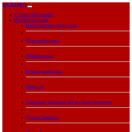
МЕДАРГО
ГЛАВНАЯ
(current)
ПУБЛИКАЦИИ
Пространство дискуссий
Чувство Родины
PROздоровье
В мире животных
Новости
Гармония Здоровья: Путь к Благополучию
Усатые Умницы