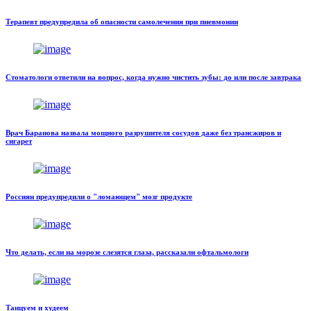
Терапевт предупредила об опасности самолечения при пневмонии
Стоматологи ответили на вопрос, когда нужно чистить зубы: до или после завтрака
Врач Баранова назвала мощного разрушителя сосудов даже без трансжиров и
сигарет
Россиян предупредили о "ломающем" мозг продукте
Что делать, если на морозе слезятся глаза, рассказали офтальмологи
Танцуем и худеем