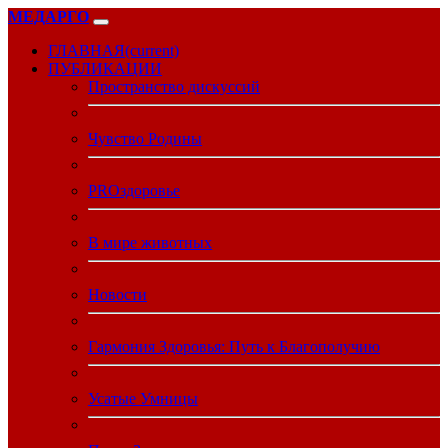
МЕДАРГО
ГЛАВНАЯ
(current)
ПУБЛИКАЦИИ
Пространство дискуссий
Чувство Родины
PROздоровье
В мире животных
Новости
Гармония Здоровья: Путь к Благополучию
Усатые Умницы