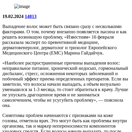
19.02.2024
14813
Выпадение волос может быть связано сразу с несколькими
факторами. О том, почему внезапно появляется лысина и как
решить возникшую проблему, «Известиям» 16 февраля
рассказала эксперт по превентивной медицине,
дерматовенеролог, дерматолог и трихолог Европейского
Медицинского Центра (EMC) Марина Гайдайчук.
«Наиболее распространенные причины выпадения волос:
неправильное питание, хронический недосып, гормональный
дисбаланс, стресс, осложнения некоторых заболеваний и
побочный эффект приема определенных препаратов. Если вы
заметили, что волосы начали выпадать, а объем визуально
уменьшился за 1-3 месяца, то стоит обратиться к врачу. Лучше
не упускать драгоценное время и не заниматься
самолечением, чтобы не усугубить проблему», — пояснила
она.
Симптомы проблем начинаются с признаками на коже
головы, отметила врач. Это могут быть как проблемы внутри
организма, так и маркер непереносимости компонентов
уходовых средств. Если волосы начали выпадать, то после