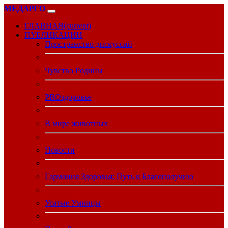
МЕДАРГО
ГЛАВНАЯ
(current)
ПУБЛИКАЦИИ
Пространство дискуссий
Чувство Родины
PROздоровье
В мире животных
Новости
Гармония Здоровья: Путь к Благополучию
Усатые Умницы