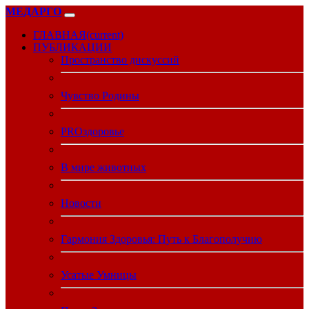
МЕДАРГО
ГЛАВНАЯ
(current)
ПУБЛИКАЦИИ
Пространство дискуссий
Чувство Родины
PROздоровье
В мире животных
Новости
Гармония Здоровья: Путь к Благополучию
Усатые Умницы