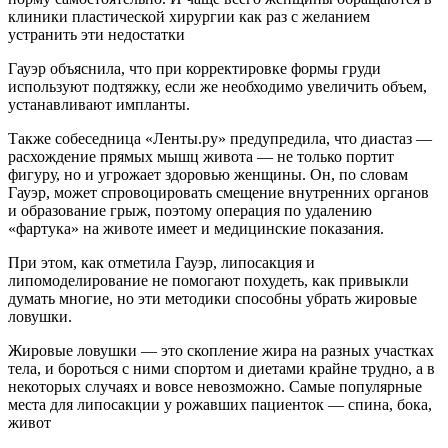
клиники пластической хирургии как раз с желанием
устранить эти недостатки
Гауэр объяснила, что при корректировке формы груди
используют подтяжку, если же необходимо увеличить объем,
устанавливают импланты.
Также собеседница «Ленты.ру» предупредила, что диастаз —
расхождение прямых мышц живота — не только портит
фигуру, но и угрожает здоровью женщины. Он, по словам
Гауэр, может спровоцировать смещение внутренних органов
и образование грыж, поэтому операция по удалению
«фартука» на животе имеет и медицинские показания.
При этом, как отметила Гауэр, липосакция и
липомоделирование не помогают похудеть, как привыкли
думать многие, но эти методики способны убрать жировые
ловушки.
Жировые ловушки — это скопление жира на разных участках
тела, и бороться с ними спортом и диетами крайне трудно, а в
некоторых случаях и вовсе невозможно. Самые популярные
места для липосакции у рожавших пациенток — спина, бока,
живот