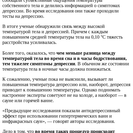
сообщали субъективные ощущения температуры
собственного тела и делились информацией о симптомах
депрессии. Во время исследования они также проходили
тесты на депрессию.
В итоге ученые обнаружили связь между высокой
температурой тела и депрессией. Причем с каждым
повышением средней температуры тела на 0,10 °C тяжесть
расстройства усиливалась.
Более того, оказалось, что
чем меньше разница между
температурой тела во время сна и в часы бодрствования,
тем тяжелее симптомы депрессии
. В обычном же состоянии
температура тела в ночные часы должна понижаться.
К сожалению, ученые пока не выяснили, вызывает ли
повышенная температура депрессию или, наоборот, депрессия
приводит к повышению температуры. Однако поднимать
настроение эксперты советуют не на холоде, а наоборот — в
сауне или горячей ванне.
«Предыдущие исследования показали антидепрессивный
эффект при использовании гипертермических ванн и
инфракрасных саун», — говорят авторы исследования.
Дело в том, что
во время таких процедур происходит