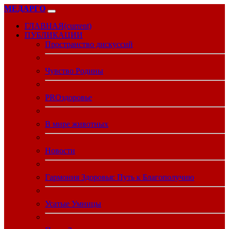
МЕДАРГО
ГЛАВНАЯ
(current)
ПУБЛИКАЦИИ
Пространство дискуссий
Чувство Родины
PROздоровье
В мире животных
Новости
Гармония Здоровья: Путь к Благополучию
Усатые Умницы