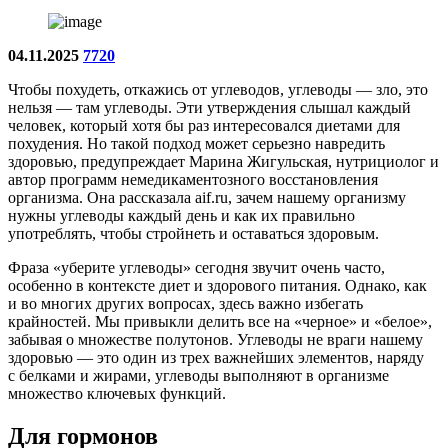
04.11.2025
7720
Чтобы похудеть, откажись от углеводов, углеводы — зло, это
нельзя — там углеводы. Эти утверждения слышал каждый
человек, который хотя бы раз интересовался диетами для
похудения. Но такой подход может серьезно навредить
здоровью, предупреждает Марина Жигульская, нутрициолог и
автор программ немедикаментозного восстановления
организма. Она рассказала aif.ru, зачем нашему организму
нужны углеводы каждый день и как их правильно
употреблять, чтобы стройнеть и оставаться здоровым.
Фраза «уберите углеводы» сегодня звучит очень часто,
особенно в контексте диет и здорового питания. Однако, как
и во многих других вопросах, здесь важно избегать
крайностей. Мы привыкли делить все на «черное» и «белое»,
забывая о множестве полутонов. Углеводы не враги нашему
здоровью — это один из трех важнейших элементов, наряду
с белками и жирами, углеводы выполняют в организме
множество ключевых функций.
Для гормонов