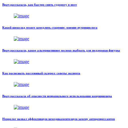
Врач рассказала, как быстро снять судорогу в ноге
Какой шоколад может замедлить старение: мнение нутрициолога
Врач рассказала, какое альтернативное молоко выбрать для поддержки фигуры
Как распознать рассеянный склероз: советы эксперта
Врач рассказала об опасности неправильного использования кондиционера
Невролог назвал эффективную немедикаментозную замену антидепрессантов