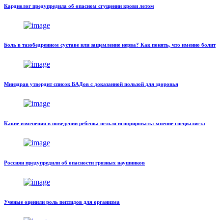
Кардиолог предупредила об опасном сгущении крови летом
Боль в тазобедренном суставе или защемление нерва? Как понять, что именно болит
Минздрав утвердит список БАДов с доказанной пользой для здоровья
Какие изменения в поведении ребенка нельзя игнорировать: мнение специалиста
Россиян предупредили об опасности грязных наушников
Ученые оценили роль пептидов для организма