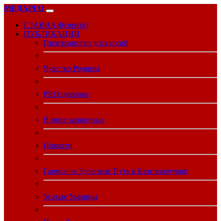
МЕДАРГО
ГЛАВНАЯ
(current)
ПУБЛИКАЦИИ
Пространство дискуссий
Чувство Родины
PROздоровье
В мире животных
Новости
Гармония Здоровья: Путь к Благополучию
Усатые Умницы