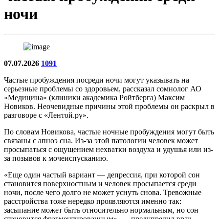
ночи
07.07.2026
1091
Частые пробуждения посреди ночи могут указывать на
серьезные проблемы со здоровьем, рассказал сомнолог АО
«Медицина» (клиники академика Ройтберга) Максим
Новиков. Неочевидные причины этой проблемы он раскрыл в
разговоре с «Лентой.ру».
По словам Новикова, частые ночные пробуждения могут быть
связаны с апноэ сна. Из-за этой патологии человек может
просыпаться с ощущением нехватки воздуха и удушья или из-
за позывов к мочеиспусканию.
«Еще один частый вариант — депрессия, при которой сон
становится поверхностным и человек просыпается среди
ночи, после чего долго не может уснуть снова. Тревожные
расстройства тоже нередко проявляются именно так:
засыпание может быть относительно нормальным, но сон
становится фрагментированным», — предупредил врач.