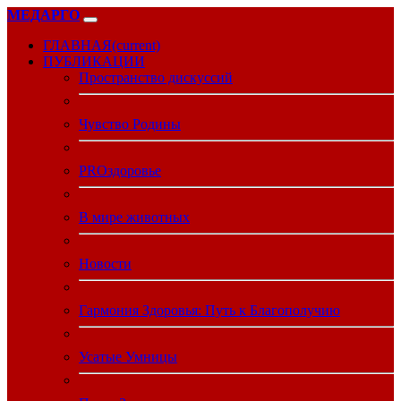
МЕДАРГО
ГЛАВНАЯ
(current)
ПУБЛИКАЦИИ
Пространство дискуссий
Чувство Родины
PROздоровье
В мире животных
Новости
Гармония Здоровья: Путь к Благополучию
Усатые Умницы