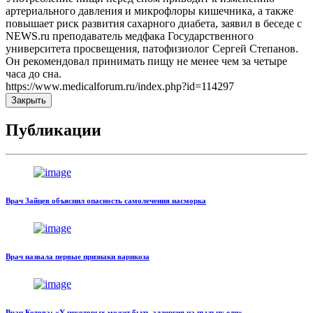
артериального давления и микрофлоры кишечника, а также
повышает риск развития сахарного диабета, заявил в беседе с
NEWS.ru преподаватель медфака Государственного
университета просвещения, патофизиолог Сергей Степанов.
Он рекомендовал принимать пищу не менее чем за четыре
часа до сна.
https://www.medicalforum.ru/index.php?id=114297
Закрыть
Публикации
Врач Зайцев объяснил опасность самолечения насморка
Врач назвала первые признаки варикоза
Врач Котова: «У некоторых может быть аллергия на пыльцу ели»