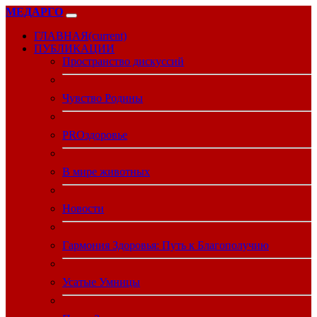
МЕДАРГО
ГЛАВНАЯ
(current)
ПУБЛИКАЦИИ
Пространство дискуссий
Чувство Родины
PROздоровье
В мире животных
Новости
Гармония Здоровья: Путь к Благополучию
Усатые Умницы