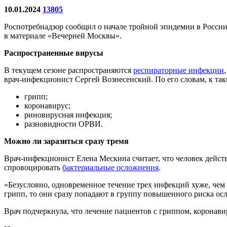
10.01.2024
13805
Роспотребнадзор сообщил о начале тройной эпидемии в России.
в материале «Вечерней Москвы».
Распространенные вирусы
В текущем сезоне распространяются
респираторные инфекции
врач-инфекционист Сергей Вознесенский. По его словам, к так
грипп;
коронавирус;
риновирусная инфекция;
разновидности ОРВИ.
Можно ли заразиться сразу тремя
Врач-инфекционист Елена Мескина считает, что человек дейс
спровоцировать
бактериальные осложнения
.
«Безусловно, одновременное течение трех инфекций хуже, чем
грипп, то они сразу попадают в группу повышенного риска ос
Врач подчеркнула, что лечение пациентов с гриппом, коронав