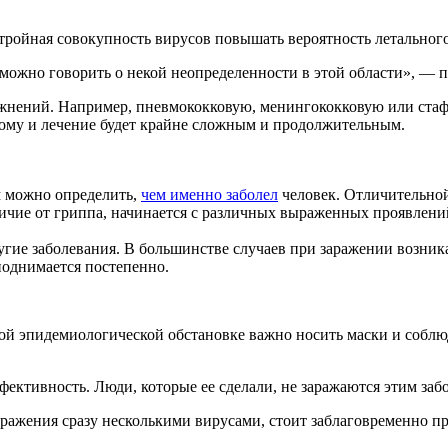
тройная совокупность вирусов повышать вероятность летального
можно говорить о некой неопределенности в этой области», — 
ложнений. Например, пневмококковую, менингококковую или ста
тому и лечение будет крайне сложным и продолжительным.
м можно определить,
чем именно заболел
человек. Отличительной
ичие от гриппа, начинается с различных выраженных проявлений:
угие заболевания. В большинстве случаев при заражении возника
поднимается постепенно.
ой эпидемиологической обстановке важно носить маски и собл
ффективность. Люди, которые ее сделали, не заражаются этим заб
аражения сразу несколькими вирусами, стоит заблаговременно 