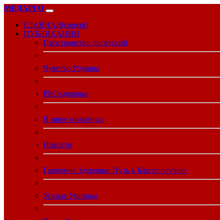
МЕДАРГО
ГЛАВНАЯ
(current)
ПУБЛИКАЦИИ
Пространство дискуссий
Чувство Родины
PROздоровье
В мире животных
Новости
Гармония Здоровья: Путь к Благополучию
Усатые Умницы