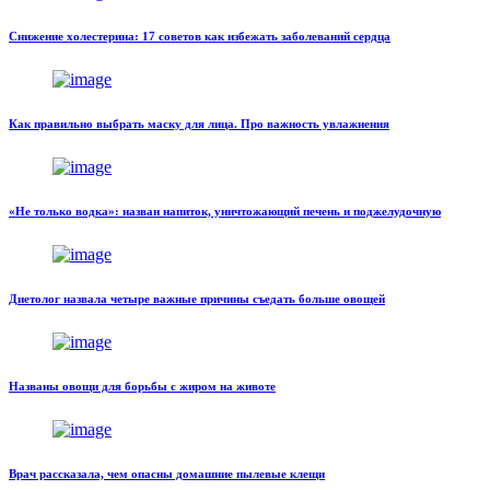
Снижение холестерина: 17 советов как избежать заболеваний сердца
Как правильно выбрать маску для лица. Про важность увлажнения
«Не только водка»: назван напиток, уничтожающий печень и поджелудочную
Диетолог назвала четыре важные причины съедать больше овощей
Названы овощи для борьбы с жиром на животе
Врач рассказала, чем опасны домашние пылевые клещи