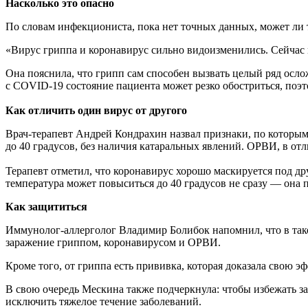
Насколько это опасно
По словам инфекциониста, пока нет точных данных, может ли 
«Вирус гриппа и коронавирус сильно видоизменились. Сейчас 
Она пояснила, что грипп сам способен вызвать целый ряд ос
с COVID-19 состояние пациента может резко обостриться, поэ
Как отличить один вирус от другого
Врач-терапевт Андрей Кондрахин назвал признаки, по которы
до 40 градусов, без наличия катаральных явлений. ОРВИ, в отл
Терапевт отметил, что коронавирус хорошо маскируется под др
температура может повыситься до 40 градусов не сразу — она 
Как защититься
Иммунолог-аллерголог Владимир Болибок напомнил, что в так
заражение гриппом, коронавирусом и ОРВИ.
Кроме того, от гриппа есть прививка, которая доказала свою э
В свою очередь Мескина также подчеркнула: чтобы избежать з
исключить тяжелое течение заболеваний.