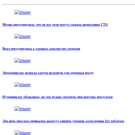
Медик предупредила, что не все дети могут сдавать нормативы ГТО
Врач предупредила о главных опасностях морозов
Эндокринолог назвала самую полезную для здоровья ягоду
Нутрициолог объяснила, на что нужно смотреть при покупке продуктов
Эти пять простых привычек помогут снизить уровень холестерина без таблеток