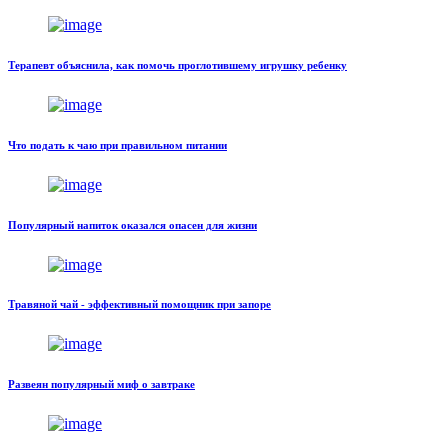
Терапевт объяснила, как помочь проглотившему игрушку ребенку
Что подать к чаю при правильном питании
Популярный напиток оказался опасен для жизни
Травяной чай - эффективный помощник при запоре
Развеян популярный миф о завтраке