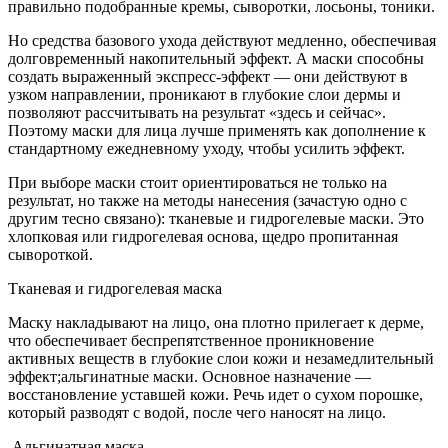
правильно подобранные кремы, сыворотки, лосьоны, тоники.
Но средства базового ухода действуют медленно, обеспечивая
долговременный накопительный эффект. А маски способны
создать выраженный экспресс-эффект — они действуют в
узком направлении, проникают в глубокие слои дермы и
позволяют рассчитывать на результат «здесь и сейчас».
Поэтому маски для лица лучше применять как дополнение к
стандартному ежедневному уходу, чтобы усилить эффект.
При выборе маски стоит ориентироваться не только на
результат, но также на методы нанесения (зачастую одно с
другим тесно связано): тканевые и гидрогелевые маски. Это
хлопковая или гидрогелевая основа, щедро пропитанная
сывороткой.
Тканевая и гидрогелевая маска
Маску накладывают на лицо, она плотно прилегает к дерме,
что обеспечивает беспрепятственное проникновение
активных веществ в глубокие слои кожи и незамедлительный
эффект;альгинатные маски. Основное назначение —
восстановление уставшей кожи. Речь идет о сухом порошке,
который разводят с водой, после чего наносят на лицо.
Альгинатная маска