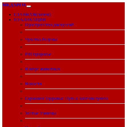
МЕДАРГО
ГЛАВНАЯ
(current)
ПУБЛИКАЦИИ
Пространство дискуссий
Чувство Родины
PROздоровье
В мире животных
Новости
Гармония Здоровья: Путь к Благополучию
Усатые Умницы