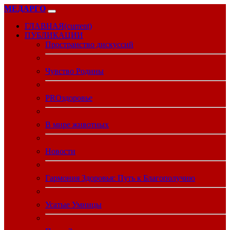
МЕДАРГО
ГЛАВНАЯ
(current)
ПУБЛИКАЦИИ
Пространство дискуссий
Чувство Родины
PROздоровье
В мире животных
Новости
Гармония Здоровья: Путь к Благополучию
Усатые Умницы