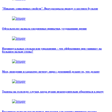
"Никаких эликсирных свойств". Врач раскрыла правду о костном бульоне
Офтальмолог назвала ежедневные привычки, ухудшающие зрение
Индивидуальные стельки или упражнения – что эффективнее при «шишке» на
большом пальце стопы?
Мозг, поведение и характер: почему люди с деменцией делают то, что делают
Травмы на гололеде: случаи, когда нужно незамедлительно обратиться к врачу
Россиянам назвали топ полезных продуктов для замены пищевого мусора