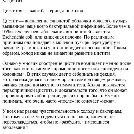
3. Цистит
Цистит вызывают бактерии, а не холод.
Цистит — воспаление слизистой оболочки мочевого пузыря,
вызванное чаще всего бактериальной инфекцией. Более чем в
95% всех случаев заболевания виновницей является
Escherichia coli, или кишечная палочка. По различным
причинам она попадает в мочевой пузырь через уретру и
начинает размножаться, что приводит к воспалению. Таким
образом, холод никак не влияет на развитие цистита.
Однако у многих обострение цистита возникает именно после
того, как они накануне «промочили ноги» или «посидели на
холодном». В этих случаях дает о себе знать инфекция,
которая находилась в нашем организме в «спящем режиме»,
ожидая снижения местного иммунитета. Холод не является
первопричиной цистита, и доказательств того, что он может
спровоцировать обострение, до сих пор не было. Нужно
понимать, что очень часто «после» не означает «из-за».
У всех нас разная чувствительность к холоду и бактериям.
Поэтому я советую одеваться по погоде и, конечно, не
переохлаждаться, чтобы не «разбудить» имеющиеся
заболевания