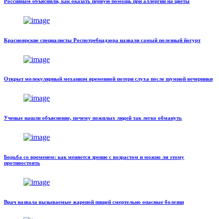
Россиянам объяснили, как оказать первую помощь при аллергии на цветы
Красноярские специалисты Роспотребнадзора назвали самый полезный йогурт
Открыт молекулярный механизм временной потери слуха после шумной вечеринки
Ученые нашли объяснение, почему пожилых людей так легко обмануть
Борьба со временем: как меняется зрение с возрастом и можно ли этому
противостоять
Врач назвала вызываемые жареной пищей смертельно опасные болезни