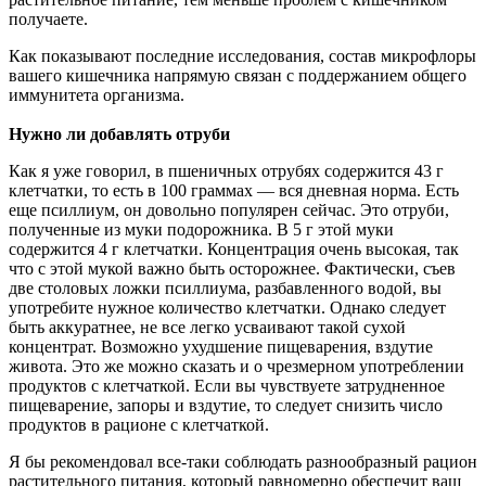
получаете.
Как показывают последние исследования, состав микрофлоры
вашего кишечника напрямую связан с поддержанием общего
иммунитета организма.
Нужно ли добавлять отруби
Как я уже говорил, в пшеничных отрубях содержится 43 г
клетчатки, то есть в 100 граммах — вся дневная норма. Есть
еще псиллиум, он довольно популярен сейчас. Это отруби,
полученные из муки подорожника. В 5 г этой муки
содержится 4 г клетчатки. Концентрация очень высокая, так
что с этой мукой важно быть осторожнее. Фактически, съев
две столовых ложки псиллиума, разбавленного водой, вы
употребите нужное количество клетчатки. Однако следует
быть аккуратнее, не все легко усваивают такой сухой
концентрат. Возможно ухудшение пищеварения, вздутие
живота. Это же можно сказать и о чрезмерном употреблении
продуктов с клетчаткой. Если вы чувствуете затрудненное
пищеварение, запоры и вздутие, то следует снизить число
продуктов в рационе с клетчаткой.
Я бы рекомендовал все-таки соблюдать разнообразный рацион
растительного питания, который равномерно обеспечит ваш