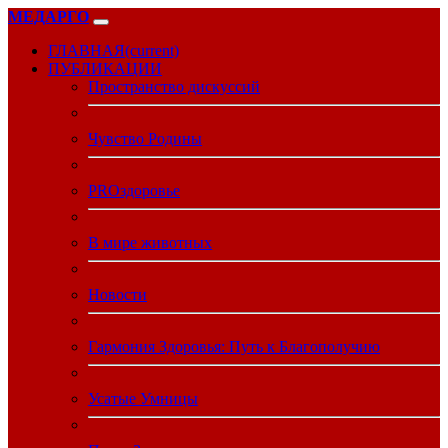
МЕДАРГО
ГЛАВНАЯ
(current)
ПУБЛИКАЦИИ
Пространство дискуссий
Чувство Родины
PROздоровье
В мире животных
Новости
Гармония Здоровья: Путь к Благополучию
Усатые Умницы