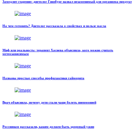
Замедлит старение: диетолог Гинзбург назвал незаменимый для организма продукт
На чем готовить? Диетолог рассказала о свойствах и пользе масла
Миф или реальность: терапевт Хасиева объяснила, кого можно считать
метеозависимым
Названы простые способы профилактики гайморита
Врач объяснила, почему дети стали чаще болеть пневмонией
Россиянам рассказали, каким должен быть здоровый ужин