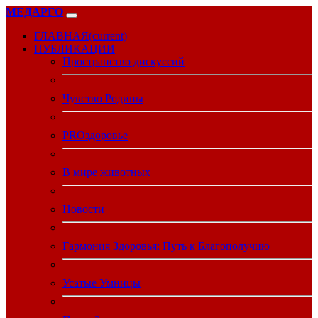
МЕДАРГО
ГЛАВНАЯ
(current)
ПУБЛИКАЦИИ
Пространство дискуссий
Чувство Родины
PROздоровье
В мире животных
Новости
Гармония Здоровья: Путь к Благополучию
Усатые Умницы