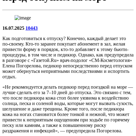
16.07.2025
10443
Как подготовиться к отпуску? Конечно, каждый делает это
по-своему. Кто-то заранее покупает абонемент в зал, желая
привести форму в порядок, кто-то добавляет к этому бьюти-
процедуры, в том числе и педикюр. Однако, как предупредила
в разговоре с «Газетой.Ru» врач-подолог «СМ-Косметология»
Елена Погорелова, педикюр непосредственно перед отпуском
может обернуться неприятными последствиями и испортить
отдых.
«Не рекомендуется делать педикюр перед поездкой на море —
лучше сделать его за 7–10 дней до отпуска. Это связано с тем,
что после педикюра кожа стоп более уязвима к воздействию
солнца, песка и соленой воды, которые могут вызвать сухость,
шелушение и даже трещины. Кроме того, после педикюра
кожа на ногах становится более тонкой и нежной, что может
привести к неприятным ощущениям при ходьбе по горячему
песку или камням, а также к повышенному риску
раздражения и инфекций», — предупредила Погорелова.