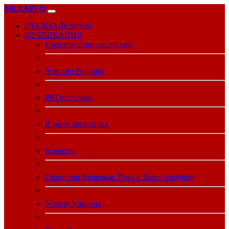
МЕДАРГО
ГЛАВНАЯ
(current)
ПУБЛИКАЦИИ
Пространство дискуссий
Чувство Родины
PROздоровье
В мире животных
Новости
Гармония Здоровья: Путь к Благополучию
Усатые Умницы