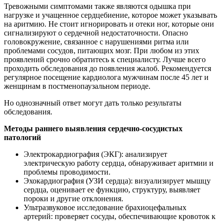
Тревожными симптомами также являются одышка при
нагрузке и учащенное сердцебиение, которое может указывать
на аритмию. Не стоит игнорировать и отеки ног, которые они
сигнализируют о сердечной недостаточности. Опасно
головокружение, связанное с нарушениями ритма или
проблемами сосудов, питающих мозг. При любом из этих
проявлений срочно обратитесь к специалисту. Лучше всего
проходить обследования до появления жалоб. Рекомендуется
регулярное посещение кардиолога мужчинам после 45 лет и
женщинам в постменопаузальном периоде.
Но однозначный ответ могут дать только результаты
обследования.
Методы раннего выявления сердечно-сосудистых
патологий
Электрокардиография (ЭКГ): анализирует
электрическую работу сердца, обнаруживает аритмии и
проблемы проводимости.
Эхокардиография (УЗИ сердца): визуализирует мышцу
сердца, оценивает ее функцию, структуру, выявляет
пороки и другие отклонения.
Ультразвуковое исследование брахиоцефальных
артерий: проверяет сосуды, обеспечивающие кровоток к