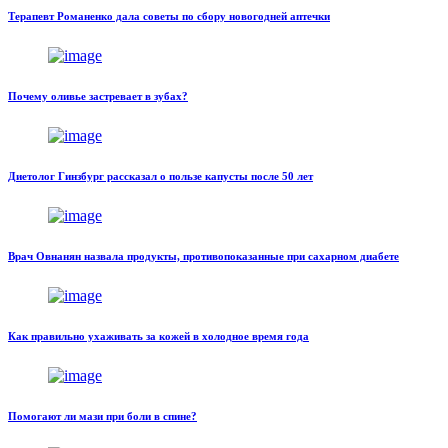
Терапевт Романенко дала советы по сбору новогодней аптечки
Почему оливье застревает в зубах?
Диетолог Гинзбург рассказал о пользе капусты после 50 лет
Врач Овнанян назвала продукты, противопоказанные при сахарном диабете
Как правильно ухаживать за кожей в холодное время года
Помогают ли мази при боли в спине?