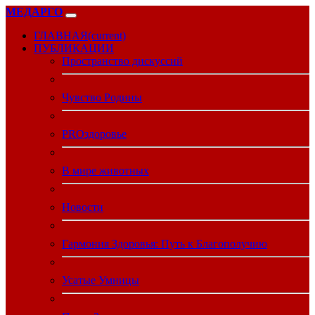
МЕДАРГО
ГЛАВНАЯ
(current)
ПУБЛИКАЦИИ
Пространство дискуссий
Чувство Родины
PROздоровье
В мире животных
Новости
Гармония Здоровья: Путь к Благополучию
Усатые Умницы