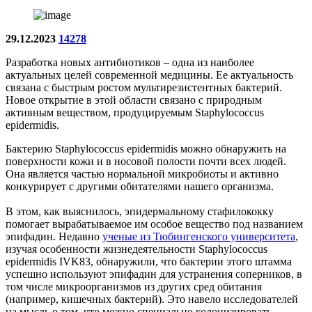
29.12.2023
14278
Разработка новых антибиотиков – одна из наиболее
актуальных целей современной медицины. Ее актуальность
связана с быстрым ростом мультирезистентных бактерий.
Новое открытие в этой области связано с природным
активным веществом, продуцируемым Staphylococcus
epidermidis.
Бактерию Staphylococcus epidermidis можно обнаружить на
поверхности кожи и в носовой полости почти всех людей.
Она является частью нормальной микробиоты и активно
конкурирует с другими обитателями нашего организма.
В этом, как выяснилось, эпидермальному стафилококку
помогает вырабатываемое им особое вещество под названием
эпифадин. Недавно
ученые из Тюбингенского университета
,
изучая особенности жизнедеятельности Staphylococcus
epidermidis IVK83, обнаружили, что бактерии этого штамма
успешно используют эпифадин для устранения соперников, в
том числе микроорганизмов из других сред обитания
(например, кишечных бактерий). Это навело исследователей
на мысль о том, что можно специально колонизировать