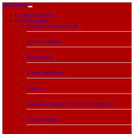
МЕДАРГО
ГЛАВНАЯ
(current)
ПУБЛИКАЦИИ
Пространство дискуссий
Чувство Родины
PROздоровье
В мире животных
Новости
Гармония Здоровья: Путь к Благополучию
Усатые Умницы