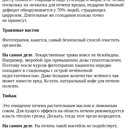
поскольку их нехватка для печени вредна, недаром белковый
дефицит обнаруживается у 70% людей, страдающих
циррозом. Длительные же голодания пользы точно
не принесут.
Травяные настои
Фитотерапия, кажется, самый безопасный способ очистить
организм.
На самом деле
. Лекарст­венные травы вовсе не безобидны.
Например, зверобой при превышении дозы гепатотоксичен.
Поэтому после курсов фитотерапии пациенты нередко
попадают в стацио­нары с острой печёночной
недостаточностью. Даже большое количество зелёного чая
может нанести вред. Кстати, натуральный кофе для печени
полезен.
Тюбаж
Это очищение печени растительным маслом и лимонным
соком. Для пущего эффекта на область печени рекомендуется
класть тёплую грелку. Дескать, тогда этот орган возродится.
На самом деле
. На печень такой коктейль не подействует,