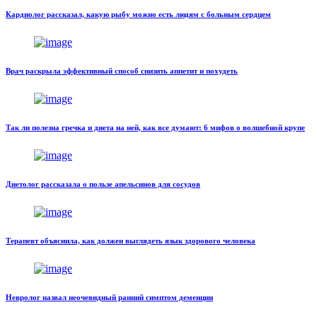
Кардиолог рассказал, какую рыбу можно есть людям с больным сердцем
Врач раскрыла эффективный способ снизить аппетит и похудеть
Так ли полезна гречка и диета на ней, как все думают: 6 мифов о волшебной крупе
Диетолог рассказала о пользе апельсинов для сосудов
Терапевт объяснила, как должен выглядеть язык здорового человека
Невролог назвал неочевидный ранний симптом деменции