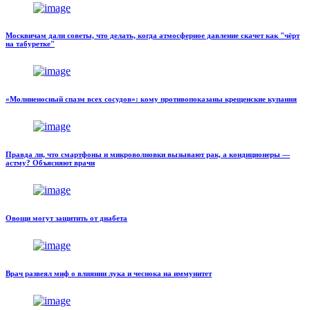
Москвичам дали советы, что делать, когда атмосферное давление скачет как "чёрт
на табуретке"
«Молниеносный спазм всех сосудов»: кому противопоказаны крещенские купания
Правда ли, что смартфоны и микроволновки вызывают рак, а кондиционеры —
астму? Объясняют врачи
Овощи могут защитить от диабета
Врач развеял миф о влиянии лука и чеснока на иммунитет