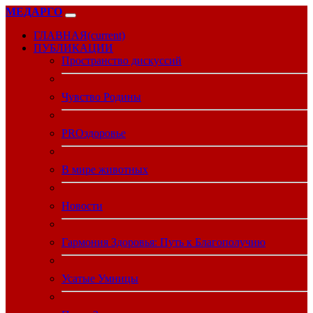
МЕДАРГО
ГЛАВНАЯ
(current)
ПУБЛИКАЦИИ
Пространство дискуссий
Чувство Родины
PROздоровье
В мире животных
Новости
Гармония Здоровья: Путь к Благополучию
Усатые Умницы