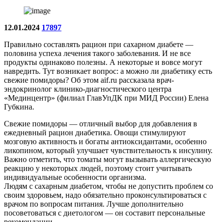
12.01.2024
17897
Правильно составлять рацион при сахарном диабете —
половина успеха лечения такого заболевания. И не все
продукты одинаково полезны. А некоторые и вовсе могут
навредить. Тут возникает вопрос: а можно ли диабетику есть
свежие помидоры? Об этом aif.ru рассказала врач-
эндокринолог клинико-диагностического центра
«Мединцентр» (филиал ГлавУпДК при МИД России) Елена
Губкина.
Свежие помидоры — отличный выбор для добавления в
ежедневный рацион диабетика. Овощи стимулируют
мозговую активность и богаты антиоксидантами, особенно
ликопином, который улучшает чувствительность к инсулину.
Важно отметить, что томаты могут вызывать аллергическую
реакцию у некоторых людей, поэтому стоит учитывать
индивидуальные особенности организма.
Людям с сахарным диабетом, чтобы не допустить проблем со
своим здоровьем, надо обязательно проконсультироваться с
врачом по вопросам питания. Лучше дополнительно
посоветоваться с диетологом — он составит персональные
рекомендации.