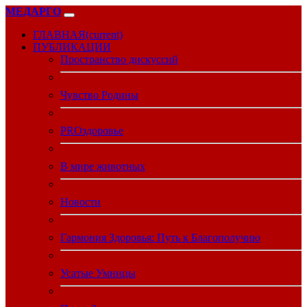
МЕДАРГО
ГЛАВНАЯ
(current)
ПУБЛИКАЦИИ
Пространство дискуссий
Чувство Родины
PROздоровье
В мире животных
Новости
Гармония Здоровья: Путь к Благополучию
Усатые Умницы