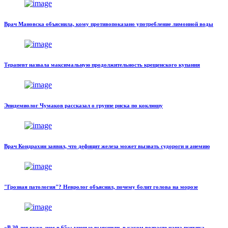
Врач Мановска объяснила, кому противопоказано употребление лимонной воды
Терапевт назвала максимальную продолжительность крещенского купания
Эпидемиолог Чумаков рассказал о группе риска по коклюшу
Врач Кондрахин заявил, что дефицит железа может вызвать судороги и анемию
"Грозная патология"? Невролог объяснил, почему болит голова на морозе
«В 30 лет хуже, чем в 65»: ученые выяснили, в каком возрасте наша психика