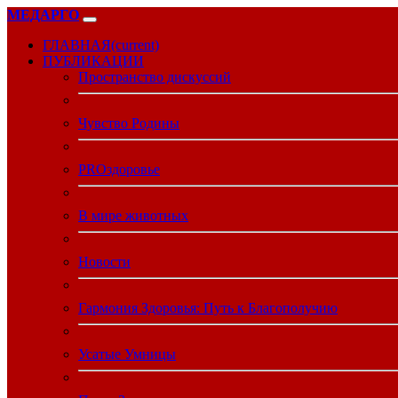
МЕДАРГО
ГЛАВНАЯ
(current)
ПУБЛИКАЦИИ
Пространство дискуссий
Чувство Родины
PROздоровье
В мире животных
Новости
Гармония Здоровья: Путь к Благополучию
Усатые Умницы