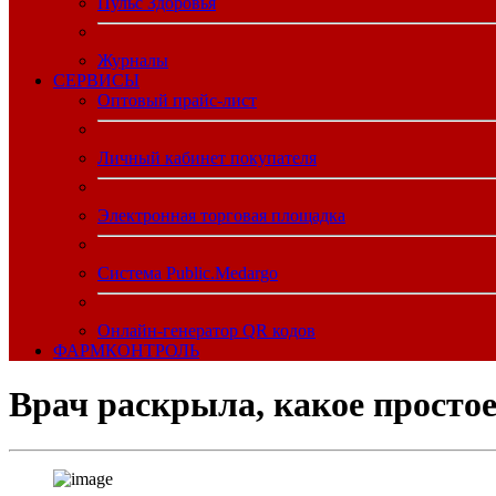
Пульс Здоровья
Журналы
CЕРВИСЫ
Оптовый прайс-лист
Личный кабинет покупателя
Электронная торговая площадка
Система Public.Medargo
Онлайн-генератор QR кодов
ФАРМКОНТРОЛЬ
Врач раскрыла, какое просто