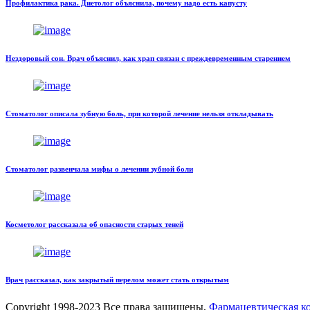
Профилактика рака. Диетолог объяснила, почему надо есть капусту
Нездоровый сон. Врач объяснил, как храп связан с преждевременным старением
Стоматолог описала зубную боль, при которой лечение нельзя откладывать
Стоматолог развенчала мифы о лечении зубной боли
Косметолог рассказала об опасности старых теней
Врач рассказал, как закрытый перелом может стать открытым
Copyright
1998-2023 Все права защищены,
Фармацевтическая 