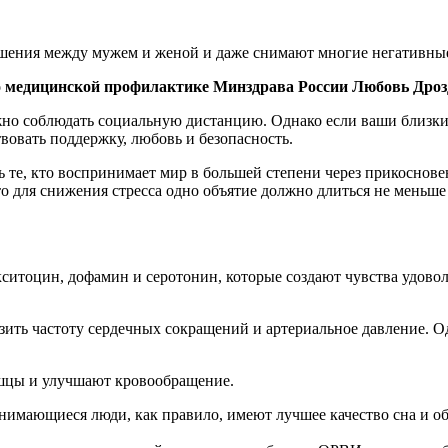
шения между мужем и женой и даже снимают многие негативные
 медицинской профилактике Минздрава России Любовь Дроз
но соблюдать социальную дистанцию. Однако если ваши близкие
вовать поддержку, любовь и безопасность.
ть те, кто воспринимает мир в большей степени через прикосно
о для снижения стресса одно объятие должно длиться не меньше
ситоцин, дофамин и серотонин, которые создают чувства удовол
зить частоту сердечных сокращений и артериальное давление. О
шцы и улучшают кровообращение.
бнимающиеся люди, как правило, имеют лучшее качество сна и о