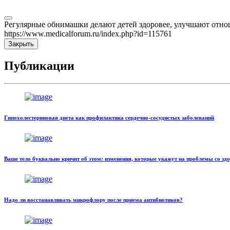
Регулярные обнимашки делают детей здоровее, улучшают отно
https://www.medicalforum.ru/index.php?id=115761
Закрыть
Публикации
Гипохолестериновая диета как профилактика сердечно-сосудистых заболеваний
Ваше тело буквально кричит об этом: изменения, которые укажут на проблемы со зд
Надо ли восстанавливать микрофлору после приема антибиотиков?