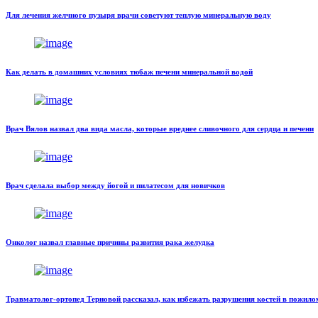
Для лечения желчного пузыря врачи советуют теплую минеральную воду
Как делать в домашних условиях тюбаж печени минеральной водой
Врач Вялов назвал два вида масла, которые вреднее сливочного для сердца и печени
Врач сделала выбор между йогой и пилатесом для новичков
Онколог назвал главные причины развития рака желудка
Травматолог-ортопед Терновой рассказал, как избежать разрушения костей в пожило