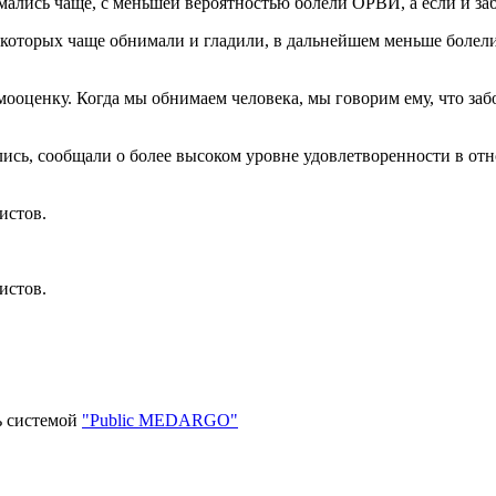
мались чаще, с меньшей вероятностью болели ОРВИ, а если и 
 которых чаще обнимали и гладили, в дальнейшем меньше болел
ооценку. Когда мы обнимаем человека, мы говорим ему, что забо
лись, сообщали о более высоком уровне удовлетворенности в о
истов.
истов.
ь системой
"Public MEDARGO"