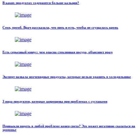
В каких продуктах содержится больше кальция?
Стоп, тромб. Врач рассказала, что пить и есть, чтобы не сгущалась кровь
Есть серьезный минус: чем опасна стеклянная посуда, объясняет врач
Эксперт назвала неочевидные продукты, которые нельзя хранить в холодильнике
3 вида продуктов, которые запрещены при проблемах с суставами
Привыкли видеть в любой проблеме конец света? Это может негативно сказаться на
здоровье