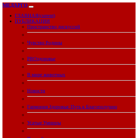
МЕДАРГО
ГЛАВНАЯ
(current)
ПУБЛИКАЦИИ
Пространство дискуссий
Чувство Родины
PROздоровье
В мире животных
Новости
Гармония Здоровья: Путь к Благополучию
Усатые Умницы